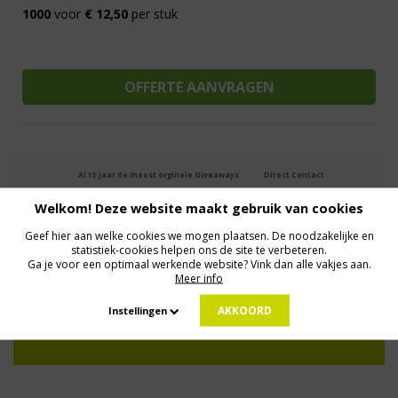
1000
voor
€ 12,50
per stuk
Al 15 jaar de meest orginele Giveaways
Direct Contact
We know logistics
Op maat gemaakt
Meer dan 500.000 artikelen
Welkom! Deze website maakt gebruik van cookies
Geef hier aan welke cookies we mogen plaatsen. De noodzakelijke en
statistiek-cookies helpen ons de site te verbeteren.
MELD JE AAN VOOR ONZE NIEUWSBRIEF
Ga je voor een optimaal werkende website? Vink dan alle vakjes aan.
Profiteer van deals en een dosis inspiratie!
Meer info
AKKOORD
Instellingen
Geen zorgen: we gaan veilig met je gegevens om. Dat lees je in ons
Privacybeleid
.