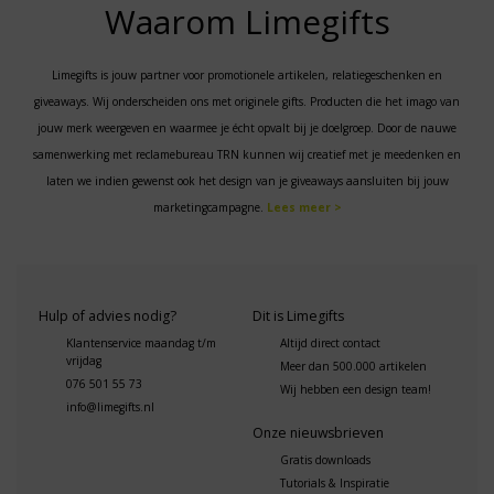
Waarom Limegifts
Limegifts is jouw partner voor promotionele artikelen, relatiegeschenken en
giveaways. Wij onderscheiden ons met originele gifts. Producten die het imago van
jouw merk weergeven en waarmee je écht opvalt bij je doelgroep. Door de nauwe
samenwerking met reclamebureau TRN kunnen wij creatief met je meedenken en
laten we indien gewenst ook het design van je giveaways aansluiten bij jouw
marketingcampagne.
Lees meer >
Hulp of advies nodig?
Dit is Limegifts
Klantenservice maandag t/m
Altijd direct contact
vrijdag
Meer dan 500.000 artikelen
076 501 55 73
Wij hebben een design team!
info@limegifts.nl
Onze nieuwsbrieven
Gratis downloads
Tutorials & Inspiratie