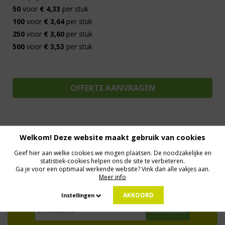
50
voor
€ 4,33
per stuk
100
voor
€ 3,64
per stuk
250
voor
€ 3,60
per stuk
500
voor
€ 3,53
per stuk
Welkom! Deze website maakt gebruik van cookies
Al 15 jaar de meest orginele Giveaways
Direct Contact
We know logistics
Op maat gemaakt
Meer dan 500.000 artikelen
Geef hier aan welke cookies we mogen plaatsen. De noodzakelijke en
statistiek-cookies helpen ons de site te verbeteren.
Ga je voor een optimaal werkende website? Vink dan alle vakjes aan.
Meer info
MELD JE AAN VOOR ONZE NIEUWSBRIEF
Profiteer van deals en een dosis inspiratie!
AKKOORD
Instellingen