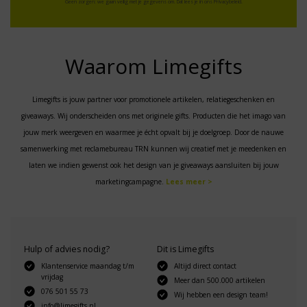
Geen zorgen: we gaan veilig met je gegevens om. Dat lees je in ons
Privacybeleid
.
Waarom Limegifts
Limegifts is jouw partner voor promotionele artikelen, relatiegeschenken en
giveaways. Wij onderscheiden ons met originele gifts. Producten die het imago van
jouw merk weergeven en waarmee je écht opvalt bij je doelgroep. Door de nauwe
samenwerking met reclamebureau TRN kunnen wij creatief met je meedenken en
laten we indien gewenst ook het design van je giveaways aansluiten bij jouw
marketingcampagne.
Lees meer >
Hulp of advies nodig?
Dit is Limegifts
Klantenservice maandag t/m
Altijd direct contact
vrijdag
Meer dan 500.000 artikelen
076 501 55 73
Wij hebben een design team!
info@limegifts.nl