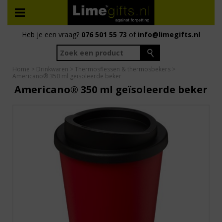
Heb je een vraag?
076 501 55 73
of
info@limegifts.nl
Home
>
Drinkwaren
>
Thermosflessen & thermosbekers
>
Americano® 350 ml geïsoleerde beker
Americano® 350 ml geïsoleerde beker