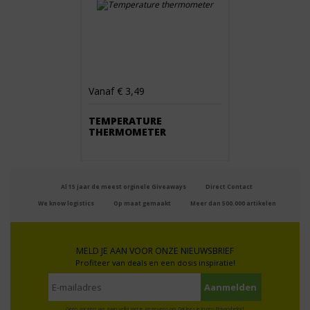
Vanaf € 3,49
TEMPERATURE
THERMOMETER
Al 15 jaar de meest orginele Giveaways
Direct Contact
We know logistics
Op maat gemaakt
Meer dan 500.000 artikelen
MELD JE AAN VOOR ONZE NIEUWSBRIEF
Profiteer van deals en een dosis inspiratie!
Geen zorgen: we gaan veilig met je gegevens om. Dat lees je in ons
Privacybeleid
.