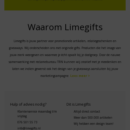
Waarom Limegifts
Limegifts is jouw partner voor promotionele artikelen, relatiegeschenken en
giveaways. Wij onderscheiden ons met originele gifts. Producten die het imago van
jouw merk weergeven en waarmee je écht opvalt bij je doelgroep. Door de nauwe
samenwerking met reclamebureau TRN kunnen wij creatief met je meedenken en
laten we indien gewenst ook het design van je giveaways aansluiten bij jouw
marketingcampagne.
Lees meer >
Hulp of advies nodig?
Dit is Limegifts
Klantenservice maandag t/m
Altijd direct contact
vrijdag
Meer dan 500.000 artikelen
076 501 55 73
Wij hebben een design team!
info@limegifts.nl