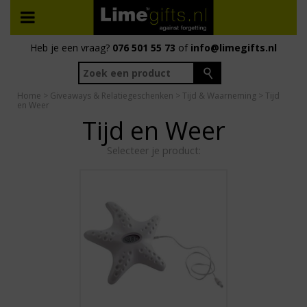
Heb je een vraag?
076 501 55 73
of
info@limegifts.nl
Home
>
Giveaways & Relatiegeschenken
>
Tijd & Waarneming
> Tijd
en Weer
Tijd en Weer
Selecteer je product: