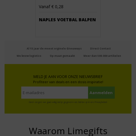
Vanaf € 0,28
NAPLES VOETBAL BALPEN
Al 15 jaar de meest orginele Giveaways
Direct Contact
We know logistics
Op maat gemaakt
Meer dan 500.000 artikelen
MELD JE AAN VOOR ONZE NIEUWSBRIEF
Profiteer van deals en een dosis inspiratie!
Geen zorgen: we gaan veilig met je gegevens om. Dat lees je in ons
Privacybeleid
.
Waarom Limegifts