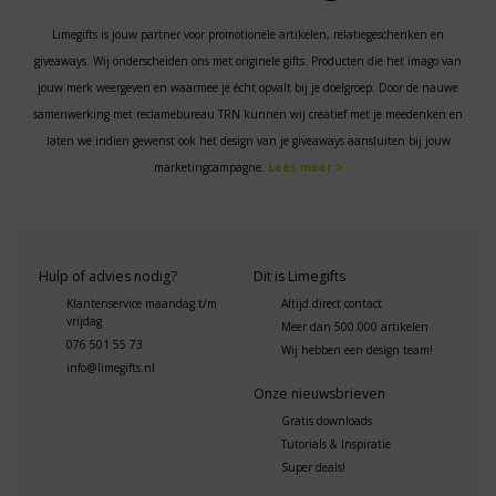
Limegifts is jouw partner voor promotionele artikelen, relatiegeschenken en
giveaways. Wij onderscheiden ons met originele gifts. Producten die het imago van
jouw merk weergeven en waarmee je écht opvalt bij je doelgroep. Door de nauwe
samenwerking met reclamebureau TRN kunnen wij creatief met je meedenken en
laten we indien gewenst ook het design van je giveaways aansluiten bij jouw
marketingcampagne.
Lees meer >
Hulp of advies nodig?
Dit is Limegifts
Klantenservice maandag t/m
Altijd direct contact
vrijdag
Meer dan 500.000 artikelen
076 501 55 73
Wij hebben een design team!
info@limegifts.nl
Onze nieuwsbrieven
Gratis downloads
Tutorials & Inspiratie
Super deals!