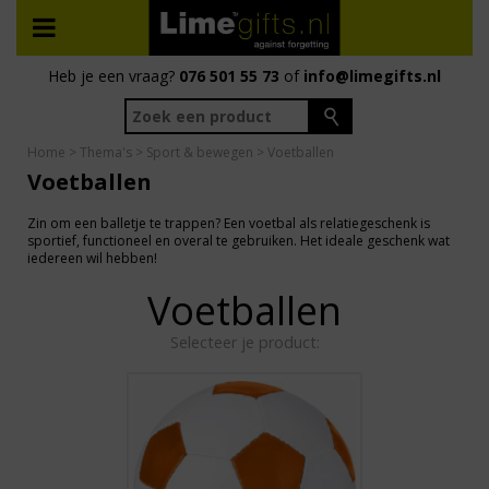
Heb je een vraag?
076 501 55 73
of
info@limegifts.nl
Home
>
Thema's
>
Sport & bewegen
> Voetballen
Voetballen
Zin om een balletje te trappen? Een voetbal als relatiegeschenk is
sportief, functioneel en overal te gebruiken. Het ideale geschenk wat
iedereen wil hebben!
Voetballen
Selecteer je product: