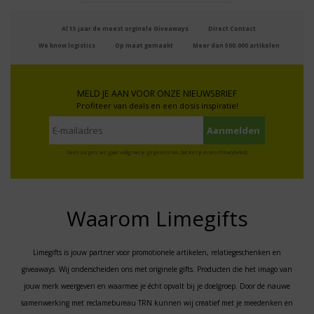
Al 15 jaar de meest orginele Giveaways
Direct Contact
We know logistics
Op maat gemaakt
Meer dan 500.000 artikelen
MELD JE AAN VOOR ONZE NIEUWSBRIEF
Profiteer van deals en een dosis inspiratie!
Geen zorgen: we gaan veilig met je gegevens om. Dat lees je in ons
Privacybeleid
.
Waarom Limegifts
Limegifts is jouw partner voor promotionele artikelen, relatiegeschenken en
giveaways. Wij onderscheiden ons met originele gifts. Producten die het imago van
jouw merk weergeven en waarmee je écht opvalt bij je doelgroep. Door de nauwe
samenwerking met reclamebureau TRN kunnen wij creatief met je meedenken en