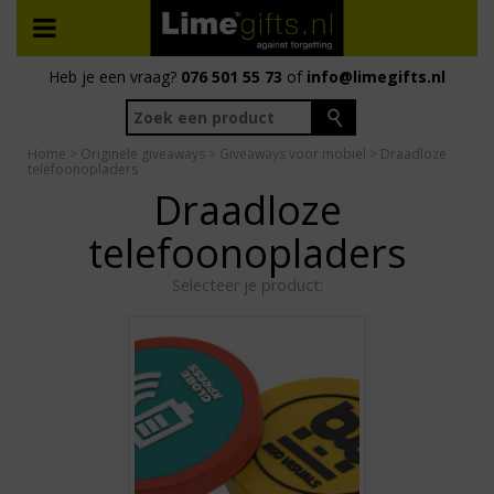
Heb je een vraag?
076 501 55 73
of
info@limegifts.nl
Home
>
Originele giveaways
>
Giveaways voor mobiel
> Draadloze
telefoonopladers
Draadloze
telefoonopladers
Selecteer je product: