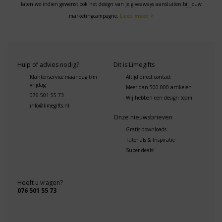
laten we indien gewenst ook het design van je giveaways aansluiten bij jouw
marketingcampagne.
Lees meer >
Hulp of advies nodig?
Dit is Limegifts
Klantenservice maandag t/m
Altijd direct contact
vrijdag
Meer dan 500.000 artikelen
076 501 55 73
Wij hebben een design team!
info@limegifts.nl
Onze nieuwsbrieven
Gratis downloads
Tutorials & Inspiratie
Super deals!
Heeft u vragen?
076 501 55 73