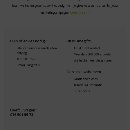
laten we indien gewenst ook het design van je giveaways aansluiten bij jouw
marketingcampagne.
Lees meer >
Hulp of advies nodig?
Dit is Limegifts
Klantenservice maandag t/m
Altijd direct contact
vrijdag
Meer dan 500.000 artikelen
076 501 55 73
Wij hebben een design team!
info@limegifts.nl
Onze nieuwsbrieven
Gratis downloads
Tutorials & Inspiratie
Super deals!
Heeft u vragen?
076 501 55 73