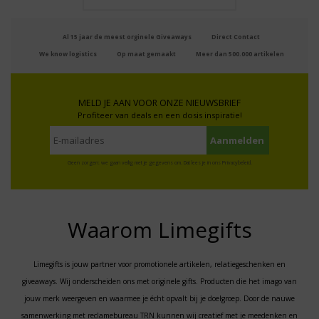
Al 15 jaar de meest orginele Giveaways
Direct Contact
We know logistics
Op maat gemaakt
Meer dan 500.000 artikelen
MELD JE AAN VOOR ONZE NIEUWSBRIEF
Profiteer van deals en een dosis inspiratie!
Geen zorgen: we gaan veilig met je gegevens om. Dat lees je in ons
Privacybeleid
.
Waarom Limegifts
Limegifts is jouw partner voor promotionele artikelen, relatiegeschenken en
giveaways. Wij onderscheiden ons met originele gifts. Producten die het imago van
jouw merk weergeven en waarmee je écht opvalt bij je doelgroep. Door de nauwe
samenwerking met reclamebureau TRN kunnen wij creatief met je meedenken en