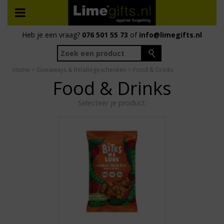
Heb je een vraag?
076 501 55 73
of
info@limegifts.nl
Home
>
Giveaways & Relatiegeschenken
> Food & Drinks
Food & Drinks
Selecteer je product: