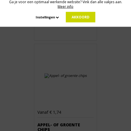
Ga je voor een optimaal werkende website? Vink dan alle vakjes aan.
Meer info
Prijs op aanvraag
AKKOORD
Instellingen
APPEL CHIPS
Vanaf € 1,74
APPEL- OF GROENTE
CHIPS