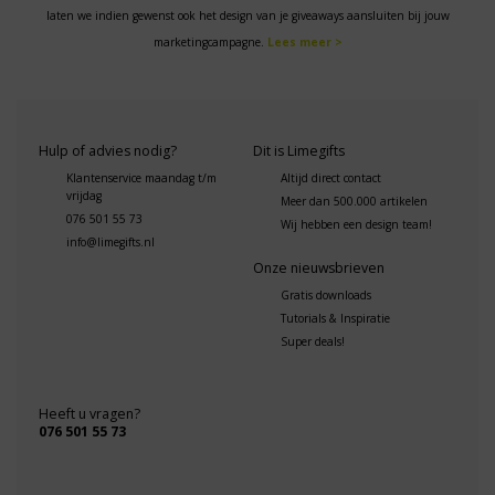
laten we indien gewenst ook het design van je giveaways aansluiten bij jouw
marketingcampagne.
Lees meer >
Hulp of advies nodig?
Dit is Limegifts
Klantenservice maandag t/m
Altijd direct contact
vrijdag
Meer dan 500.000 artikelen
076 501 55 73
Wij hebben een design team!
info@limegifts.nl
Onze nieuwsbrieven
Gratis downloads
Tutorials & Inspiratie
Super deals!
Heeft u vragen?
076 501 55 73