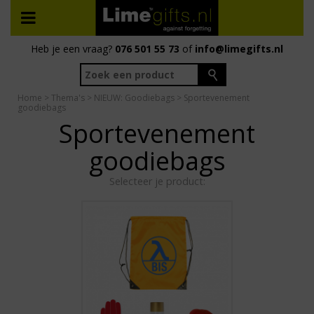
Heb je een vraag?
076 501 55 73
of
info@limegifts.nl
Home
>
Thema's
>
NIEUW: Goodiebags
> Sportevenement
goodiebags
Sportevenement
goodiebags
Selecteer je product: