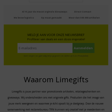
Al 15 jaar de meest orginele Giveaways
Direct Contact
We know logistics
Op maat gemaakt
Meer dan 500.000 artikelen
MELD JE AAN VOOR ONZE NIEUWSBRIEF
Profiteer van deals en een dosis inspiratie!
Geen zorgen: we gaan veilig met je gegevens om. Dat lees je in ons
Privacybeleid
.
Waarom Limegifts
Limegifts is jouw partner voor promotionele artikelen, relatiegeschenken en
giveaways. Wij onderscheiden ons met originele gifts. Producten die het imago van
jouw merk weergeven en waarmee je écht opvalt bij je doelgroep. Door de nauwe
samenwerking met reclamebureau TRN kunnen wij creatief met je meedenken en