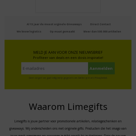
Al 15 jaar de meest orginele Giveaways
Direct Contact
We know logistics
Op maat gemaakt
Meer dan 500.000 artikelen
MELD JE AAN VOOR ONZE NIEUWSBRIEF
Profiteer van deals en een dosis inspiratie!
Geen zorgen: we gaan veilig met je gegevens om. Dat lees je in ons
Privacybeleid
.
Waarom Limegifts
Limegifts is jouw partner voor promotionele artikelen, relatiegeschenken en
giveaways. Wij onderscheiden ons met originele gifts. Producten die het imago van
jouw merk weergeven en waarmee je écht opvalt bij je doelgroep. Door de nauwe