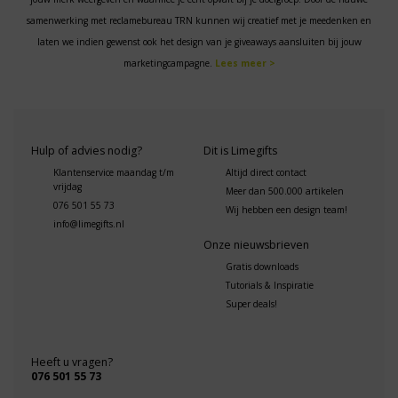
samenwerking met reclamebureau TRN kunnen wij creatief met je meedenken en
laten we indien gewenst ook het design van je giveaways aansluiten bij jouw
marketingcampagne.
Lees meer >
Hulp of advies nodig?
Dit is Limegifts
Klantenservice maandag t/m
Altijd direct contact
vrijdag
Meer dan 500.000 artikelen
076 501 55 73
Wij hebben een design team!
info@limegifts.nl
Onze nieuwsbrieven
Gratis downloads
Tutorials & Inspiratie
Super deals!
Heeft u vragen?
076 501 55 73