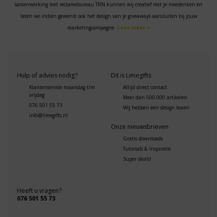
samenwerking met reclamebureau TRN kunnen wij creatief met je meedenken en
laten we indien gewenst ook het design van je giveaways aansluiten bij jouw
marketingcampagne.
Lees meer >
Hulp of advies nodig?
Dit is Limegifts
Klantenservice maandag t/m
Altijd direct contact
vrijdag
Meer dan 500.000 artikelen
076 501 55 73
Wij hebben een design team!
info@limegifts.nl
Onze nieuwsbrieven
Gratis downloads
Tutorials & Inspiratie
Super deals!
Heeft u vragen?
076 501 55 73