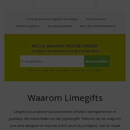
Al 15 jaar de meest orginele Giveaways
Direct Contact
We know logistics
Op maat gemaakt
Meer dan 500.000 artikelen
MELD JE AAN VOOR ONZE NIEUWSBRIEF
Profiteer van deals en een dosis inspiratie!
Geen zorgen: we gaan veilig met je gegevens om. Dat lees je in ons
Privacybeleid
.
Waarom Limegifts
Limegifts is jouw partner voor promotionele artikelen, relatiegeschenken en
giveaways. Wij onderscheiden ons met originele gifts. Producten die het imago van
jouw merk weergeven en waarmee je écht opvalt bij je doelgroep. Door de nauwe