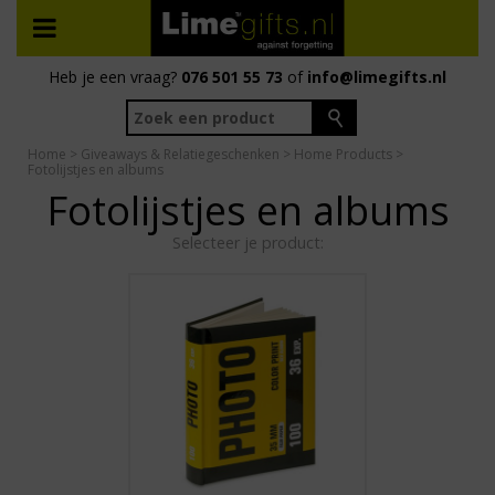
Heb je een vraag?
076 501 55 73
of
info@limegifts.nl
Home
>
Giveaways & Relatiegeschenken
>
Home Products
>
Fotolijstjes en albums
Fotolijstjes en albums
Selecteer je product: