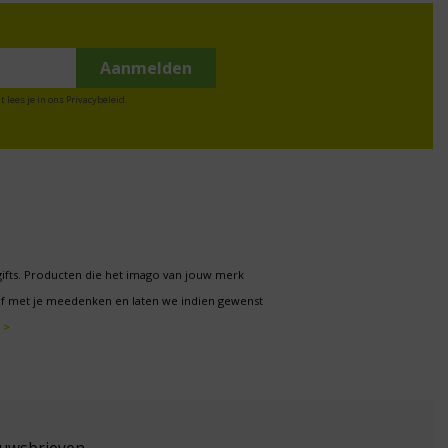
t lees je in ons
Privacybeleid
.
gifts. Producten die het imago van jouw merk
f met je meedenken en laten we indien gewenst
 >