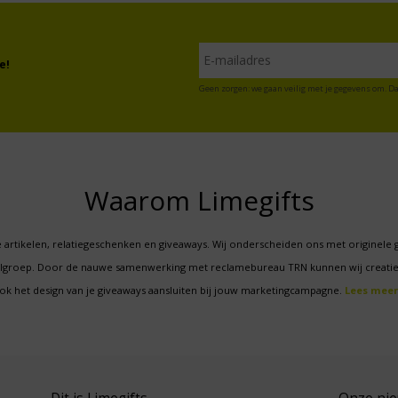
e!
Geen zorgen: we gaan veilig met je gegevens om. Da
Waarom Limegifts
 artikelen, relatiegeschenken en giveaways. Wij onderscheiden ons met originele 
oelgroep. Door de nauwe samenwerking met reclamebureau TRN kunnen wij creatie
ok het design van je giveaways aansluiten bij jouw marketingcampagne.
Lees meer