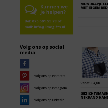
MONDKAPJE CL
Kunnen we
MET EIGEN BE
je helpen?
Bel: 076 501 55 73 of
mail:
info@limegifts.nl
Volg ons op social
media
Volg ons op Pinterest
Vanaf € 4,88
Volg ons op Instagram
GEZICHTSMASK
NEKBAND HAN
Volg ons op LinkedIn