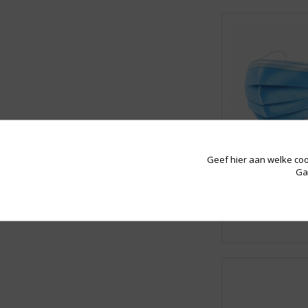
Geef hier aan welke coo
Ga
Vanaf € 0,27
BESCHERMEND
MONDKAPJE