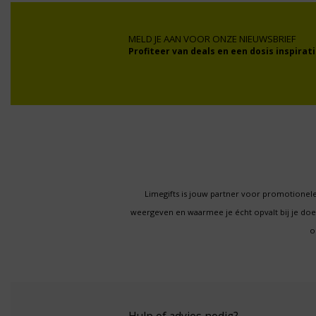
MELD JE AAN VOOR ONZE NIEUWSBRIEF
Profiteer van deals en een dosis inspirati
Limegifts is jouw partner voor promotionele
weergeven en waarmee je écht opvalt bij je d
o