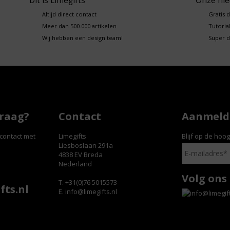
Dit is Limegifts
Onze ni
Altijd direct contact
Gratis 
Meer dan 500.000 artikelen
Tutorial
Wij hebben een design team!
Super d
vraag?
Contact
Aanmelde
contact met
Limegifts
Blijf op de hoo
Liesboslaan 291a
4838 EV Breda
Nederland
Volg ons
T. +31(0)76 5015573
fts.nl
E.
info@limegifts.nl