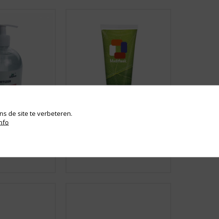
s de site te verbeteren.
nfo
Vanaf € 1,19
RENDE
HANDCRÈME
 POMPJE