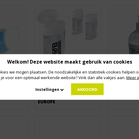
Welkom! Deze website maakt gebruik van cookies
kies we mogen plaatsen. De noodzakelijke en statistiek-cookies helpen on
 je voor een optimaal werkende website? Vink dan alle vakjes aan.
Meer i
Vanaf € 1,75
Vanaf € 10,60
AKKOORD
Instellingen
DESINFECTERENDE
DESINFECTE
HANDGEL, MADE IN
HANDGEL IN
EUROPE