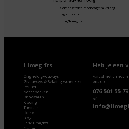
Hulp of advies nodig?
Klantenservice maandag t/m vrijdag
076 501 55 73
info@limegifts.nl
Limegifts
Heb je een 
Originele giveaways
Aarzel niet en neem 
Giveaways & Relatiegeschenken
ons op:
Pennen
076 501 55 73
Notitieboeken
Drinkwaren
of
Kleding
info@limegi
Thema's
Home
Blog
Over Limegifts
Contact