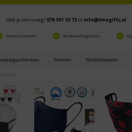
Heb je een vraag?
076 501 55 73
of
info@limegifts.nl
Direct Contact
We know logistics
Op
Relatiegeschenken
Pennen
Notitieboeken
en Corona