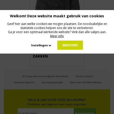
Welkom! Deze website maakt gebruik van cookies
Geef hier aan welke cookies we mogen plaatsen. De noodzakelijke en
statistiek-cookies helpen ons de site te verbeteren.
Ga je voor een optimaal werkende website? Vink dan alle vakjes aan.
Meer info
Vanaf € 5,77
AKKOORD
Instellingen
SCHORT MET TWEE
ZAKKEN
Al 15 jaar de meest orginele Giveaways
Direct Contact
We know logistics
Op maat gemaakt
Meer dan 500.000 artikelen
MELD JE AAN VOOR ONZE NIEUWSBRIEF
Profiteer van deals en een dosis inspiratie!