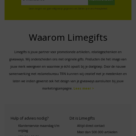
Geen zorgen: we gaan veilig met je gegevens om. Dat lees je in ons
Privacybeleid
.
Waarom Limegifts
Limegifts is jouw partner voor promotionele artikelen, relatiegeschenken en
giveaways. Wij onderscheiden ons met originele gifts. Producten die het imago van
jouw merk weergeven en waarmee je écht opvalt bij je doelgroep. Door de nauwe
samenwerking met reclamebureau TRN kunnen wij creatief met je meedenken en
laten we indien gewenst ook het design van je giveaways aansluiten bij jouw
marketingcampagne.
Lees meer >
Hulp of advies nodig?
Dit is Limegifts
Klantenservice maandag t/m
Altijd direct contact
vrijdag
Meer dan 500.000 artikelen