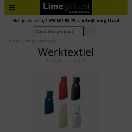
Heb je een vraag?
076 501 55 73
of
info@limegifts.nl
Home
>
Kleding
> Werktextiel
Werktextiel
Selecteer je product: