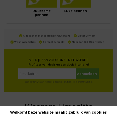
Duurzame
Luxe pennen
pennen
Al 15 jaar de meest orginele Giveaways
Direct Contact
We know logistics
Op maat gemaakt
Meer dan 500.000 artikelen
MELD JE AAN VOOR ONZE NIEUWSBRIEF
Profiteer van deals en een dosis inspiratie!
Geen zorgen: we gaan veilig met je gegevens om. Dat lees je in ons
Privacybeleid
.
Waarom Limegifts
Welkom! Deze website maakt gebruik van cookies