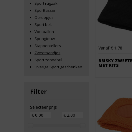
Sport rugzak
Sporttassen
Oordopjes
Sport belt
Voetballen
Springtouw
Stappentellers
Vanaf € 1,78
Zweetbandjes
Sport zonnebril
BRISKY ZWEET
MET RITS
Overige Sport geschenken
Filter
Selecteer prijs