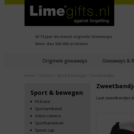
Al 15 jaar de meest orginele Giveaways
Meer dan 500.000 artikelen
Originele giveaways
Giveaways & 
Home
>
Thema's
>
Sport & bewegen
> Zweetbandjes
Zweetbandj
Sport & bewegen
Laat zweetbandjes be
Fit brace
Sportarmband
Action camera
Sporthanddoek
Sports cap