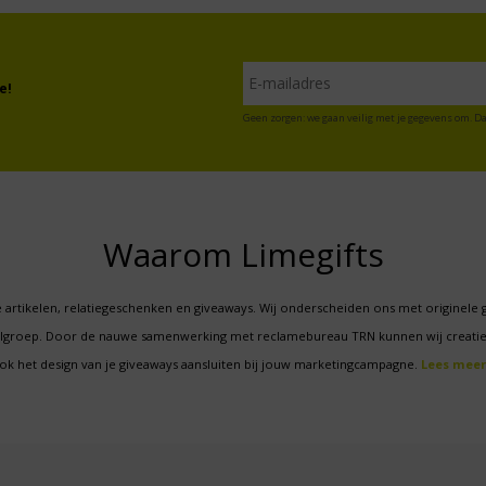
e!
Geen zorgen: we gaan veilig met je gegevens om. Da
Waarom Limegifts
 artikelen, relatiegeschenken en giveaways. Wij onderscheiden ons met originele 
oelgroep. Door de nauwe samenwerking met reclamebureau TRN kunnen wij creatie
ok het design van je giveaways aansluiten bij jouw marketingcampagne.
Lees meer