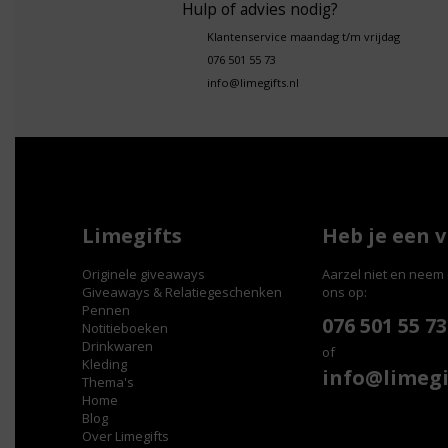
Hulp of advies nodig?
Klantenservice maandag t/m vrijdag
076 501 55 73
info@limegifts.nl
Limegifts
Heb je een 
Originele giveaways
Aarzel niet en neem 
Giveaways & Relatiegeschenken
ons op:
Pennen
076 501 55 73
Notitieboeken
Drinkwaren
of
Kleding
info@limegi
Thema's
Home
Blog
Over Limegifts