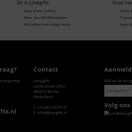
Dit is Limegifts
Onze ni
Altijd direct contact
Gratis 
Meer dan 500.000 artikelen
Tutorial
Wij hebben een design team!
Super d
vraag?
Contact
Aanmelde
contact met
Limegifts
Blijf op de hoo
Liesboslaan 291a
4838 EV Breda
Nederland
Volg ons
T. +31(0)76 5015573
fts.nl
E.
info@limegifts.nl