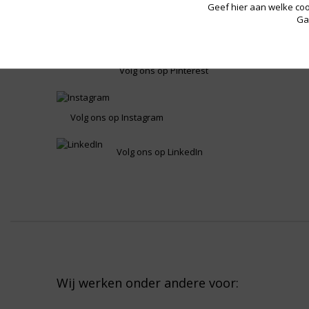
media
Geef hier aan welke coo
HYPER ZWEETB
Ga
Volg ons op Pinterest
Volg ons op Instagram
Volg ons op LinkedIn
Wij werken onder andere voor: