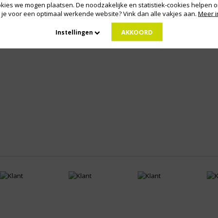
kies we mogen plaatsen. De noodzakelijke en statistiek-cookies helpen on
ANDJE
HYPER ZWEETBANDJE
HYPER ZWE
 je voor een optimaal werkende website? Vink dan alle vakjes aan.
Meer i
AKKOORD
Instellingen