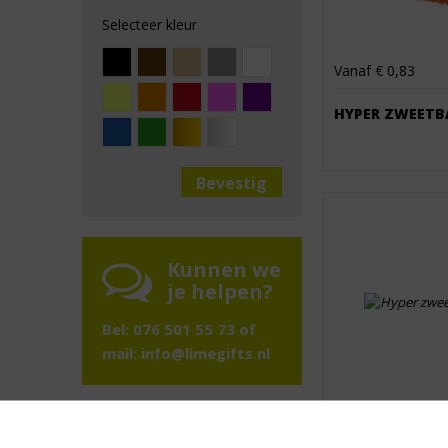
Selecteer kleur
Vanaf € 0,83
HYPER ZWEETB
Kunnen we
je helpen?
Bel: 076 501 55 73 of
mail:
info@limegifts.nl
Vanaf € 0,83
Volg ons op social