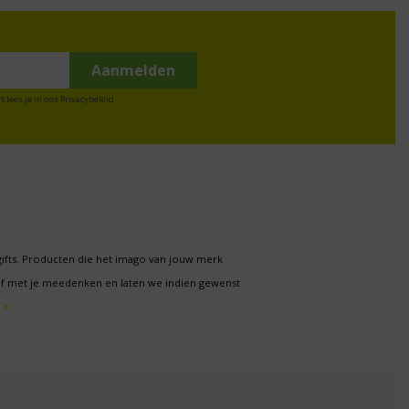
t lees je in ons
Privacybeleid
.
gifts. Producten die het imago van jouw merk
f met je meedenken en laten we indien gewenst
 >