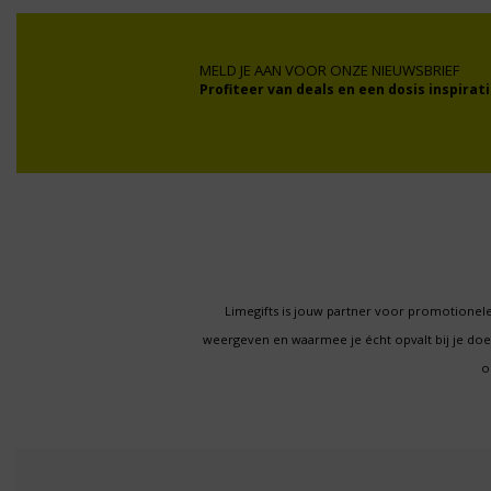
MELD JE AAN VOOR ONZE NIEUWSBRIEF
Profiteer van deals en een dosis inspirati
Limegifts is jouw partner voor promotionele
weergeven en waarmee je écht opvalt bij je d
o