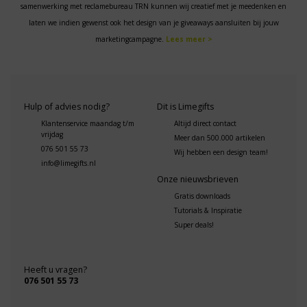
samenwerking met reclamebureau TRN kunnen wij creatief met je meedenken en
laten we indien gewenst ook het design van je giveaways aansluiten bij jouw
marketingcampagne.
Lees meer >
Hulp of advies nodig?
Dit is Limegifts
Klantenservice maandag t/m
Altijd direct contact
vrijdag
Meer dan 500.000 artikelen
076 501 55 73
Wij hebben een design team!
info@limegifts.nl
Onze nieuwsbrieven
Gratis downloads
Tutorials & Inspiratie
Super deals!
Heeft u vragen?
076 501 55 73