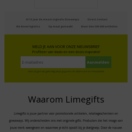
Al 15 jaar de meest orginele Giveaways
Direct Contact
We know logistics
Op maat gemaakt
Meer dan 500.000 artikelen
MELD JE AAN VOOR ONZE NIEUWSBRIEF
Profiteer van deals en een dosis inspiratie!
Geen zorgen: we gaan veilig met je gegevens om. Dat lees je in ons
Privacybeleid
.
Waarom Limegifts
Limegifts is jouw partner voor promotionele artikelen, relatiegeschenken en
giveaways. Wij onderscheiden ons met originele gifts. Producten die het imago van
jouw merk weergeven en waarmee je écht opvalt bij je doelgroep. Door de nauwe