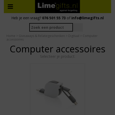
Heb je een vraag?
076 501 55 73
of
info@limegifts.nl
Home
>
Giveaways & Relatiegeschenken
>
Digitaal
> Computer
accessoires
Computer accessoires
Selecteer je product: