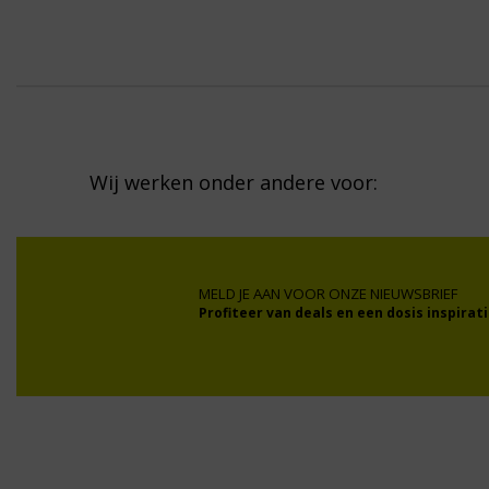
Wij werken onder andere voor:
MELD JE AAN VOOR ONZE NIEUWSBRIEF
Profiteer van deals en een dosis inspirati