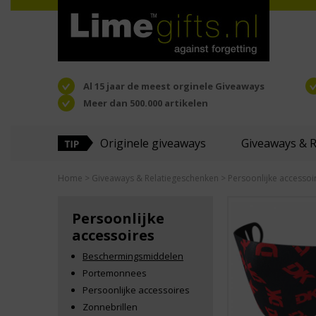
Al 15 jaar de meest orginele Giveaways
Meer dan 500.000 artikelen
Originele giveaways
Giveaways & 
Home
>
Giveaways & Relatiegeschenken
>
Persoonlijke accessoi
Persoonlijke
accessoires
Beschermingsmiddelen
Portemonnees
Persoonlijke accessoires
Zonnebrillen