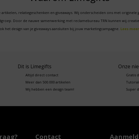
 artikelen, relatiegeschenken en giveaways. Wij onderscheiden ons met originele 
oelgroep. Door de nauwe samenwerking met reclamebureau TRN kunnen wij creatie
ok het design van je giveaways aansluiten bij jouw marketingcampagne.
Lees meer
Dit is Limegifts
Onze ni
Altijd direct contact
Gratis 
Meer dan 500.000 artikelen
Tutorial
Wij hebben een design team!
Super d
vraag?
Contact
Aanmelde