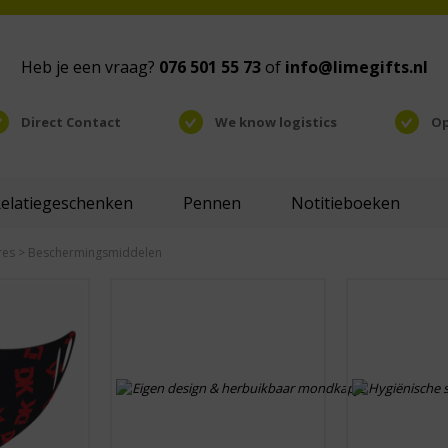
Heb je een vraag?
076 501 55 73
of
info@limegifts.nl
Direct Contact
We know logistics
Op
Relatiegeschenken
Pennen
Notitieboeken
res
> Beschermingsmiddelen