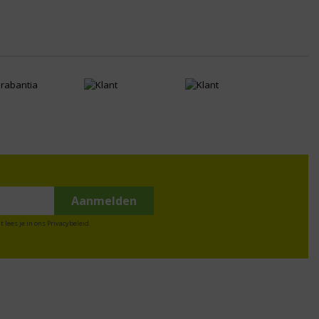
t lees je in ons
Privacybeleid
.