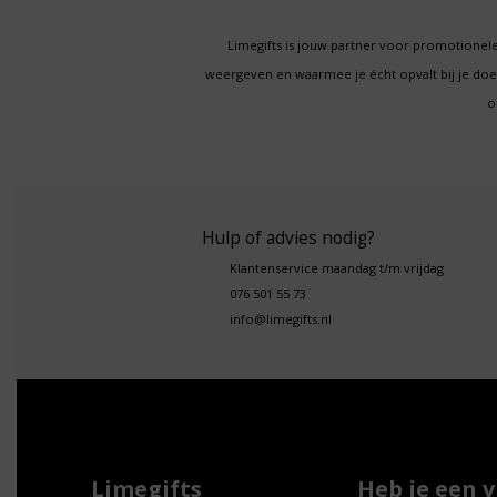
Limegifts is jouw partner voor promotionele
weergeven en waarmee je écht opvalt bij je d
o
Hulp of advies nodig?
Klantenservice maandag t/m vrijdag
076 501 55 73
info@limegifts.nl
Limegifts
Heb je een 