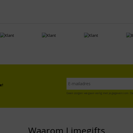
e!
Geen zorgen: we gaan veilig met je gegevens om. Da
Waarom Limegifts