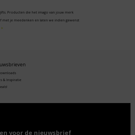
gifts. Producten die het imago van jouw merk
f met je meedenken en laten we indien gewenst
 >
euwsbrieven
downloads
s & Inspiratie
eals!
n voor de nieuwsbrief