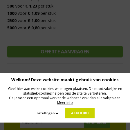
500
voor
€ 1,23
per stuk
1000
voor
€ 1,09
per stuk
2500
voor
€ 1,00
per stuk
5000
voor
€ 0,80
per stuk
Welkom! Deze website maakt gebruik van cookies
Al 15 jaar de meest orginele Giveaways
Direct Contact
We know logistics
Op maat gemaakt
Meer dan 500.000 artikelen
Geef hier aan welke cookies we mogen plaatsen. De noodzakelijke en
statistiek-cookies helpen ons de site te verbeteren.
Ga je voor een optimaal werkende website? Vink dan alle vakjes aan.
Meer info
MELD JE AAN VOOR ONZE NIEUWSBRIEF
Profiteer van deals en een dosis inspiratie!
AKKOORD
Instellingen