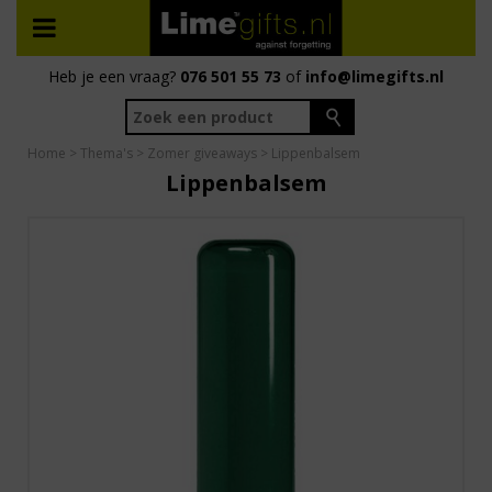
Heb je een vraag?
076 501 55 73
of
info@limegifts.nl
Home
>
Thema's
>
Zomer giveaways
> Lippenbalsem
Lippenbalsem