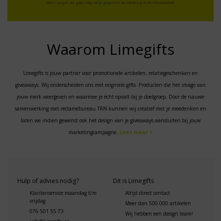
Geen zorgen: we gaan veilig met je gegevens om. Dat lees je in ons
Privacybeleid
.
Waarom Limegifts
Limegifts is jouw partner voor promotionele artikelen, relatiegeschenken en
giveaways. Wij onderscheiden ons met originele gifts. Producten die het imago van
jouw merk weergeven en waarmee je écht opvalt bij je doelgroep. Door de nauwe
samenwerking met reclamebureau TRN kunnen wij creatief met je meedenken en
laten we indien gewenst ook het design van je giveaways aansluiten bij jouw
marketingcampagne.
Lees meer >
Hulp of advies nodig?
Dit is Limegifts
Klantenservice maandag t/m
Altijd direct contact
vrijdag
Meer dan 500.000 artikelen
076 501 55 73
Wij hebben een design team!