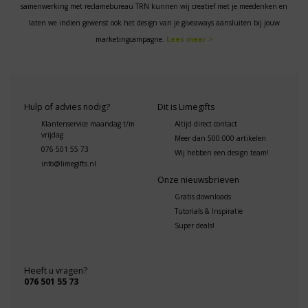
samenwerking met reclamebureau TRN kunnen wij creatief met je meedenken en
laten we indien gewenst ook het design van je giveaways aansluiten bij jouw
marketingcampagne.
Lees meer >
Hulp of advies nodig?
Dit is Limegifts
Klantenservice maandag t/m
Altijd direct contact
vrijdag
Meer dan 500.000 artikelen
076 501 55 73
Wij hebben een design team!
info@limegifts.nl
Onze nieuwsbrieven
Gratis downloads
Tutorials & Inspiratie
Super deals!
Heeft u vragen?
076 501 55 73