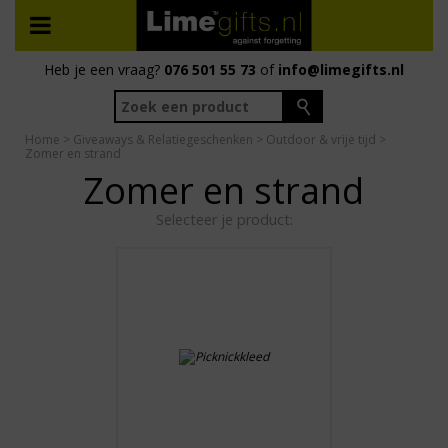
Heb je een vraag?
076 501 55 73
of
info@limegifts.nl
Home
>
Giveaways & Relatiegeschenken
>
Outdoor & vrije tijd
>
Zomer en strand
Zomer en strand
Selecteer je product: