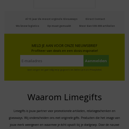
Al 15 jaar de meest orginele Giveaways
Direct Contact
We know logistics
Op maat gemaakt
Meer dan 500.000 artikelen
MELD JE AAN VOOR ONZE NIEUWSBRIEF
Profiteer van deals en een dosis inspiratie!
Geen zorgen: we gaan veilig met je gegevens om. Dat lees je in ons
Privacybeleid
.
Waarom Limegifts
Limegifts is jouw partner voor promotionele artikelen, relatiegeschenken en
giveaways. Wij onderscheiden ons met originele gifts. Producten die het imago van
jouw merk weergeven en waarmee je écht opvalt bij je doelgroep. Door de nauwe