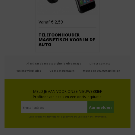
Vanaf € 2,59
TELEFOONHOUDER
MAGNETISCH VOOR IN DE
AUTO
Al 15 jaar de meest orginele Giveaways
Direct Contact
We know logistics
Op maat gemaakt
Meer dan 500.000 artikelen
MELD JE AAN VOOR ONZE NIEUWSBRIEF
Profiteer van deals en een dosis inspiratie!
Geen zorgen: we gaan veilig met je gegevens om. Dat lees je in ons
Privacybeleid
.