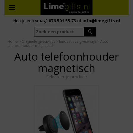
Heb je een vraag?
076 501 55 73
of
info@limegifts.nl
Home
>
Originele giveaways
>
Innovatieve giveaways
> Auto
telefoonhouder magnetisch
Auto telefoonhouder
magnetisch
Selecteer je product: