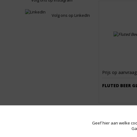
Volg ons op Instagram
Volg ons op LinkedIn
Prijs op aanvraag
FLUTED BEER G
Geef hier aan welke coo
Ga