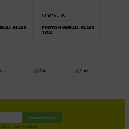
Vanaf € 5,86
HBALL GLASS
PHOTO HIGHBALL GLASS
12OZ
t lees je in ons
Privacybeleid
.