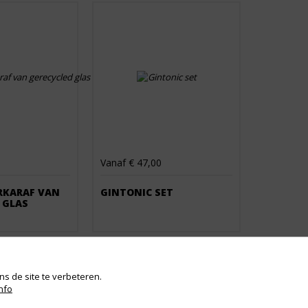
Vanaf € 47,00
RKARAF VAN
GINTONIC SET
 GLAS
s de site te verbeteren.
nfo