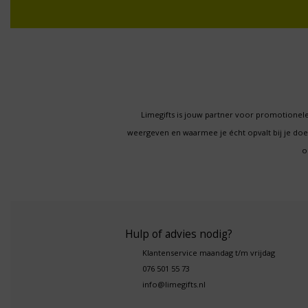
Limegifts is jouw partner voor promotionele
weergeven en waarmee je écht opvalt bij je d
o
Hulp of advies nodig?
Klantenservice maandag t/m vrijdag
076 501 55 73
info@limegifts.nl