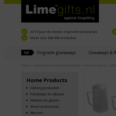
Al 15 jaar de meest orginele Giveaways
Meer dan 500.000 artikelen
Originele giveaways
Giveaways & 
Home
>
Giveaways & Relatiegeschenken
>
Home Products
> Gla
Home Products
Opberg producten
Fotolijstjes en albums
Mokken en glazen
Woon accessoires
Messen