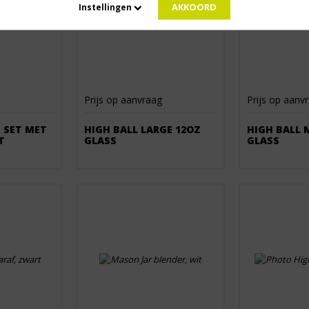
AKKOORD
Instellingen
Prijs op aanvraag
Prijs op aanv
 SET MET
HIGH BALL LARGE 12OZ
HIGH BALL 
T
GLASS
GLASS