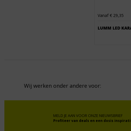
Vanaf € 29,35
LUMM LED KAR
Wij werken onder andere voor:
MELD JE AAN VOOR ONZE NIEUWSBRIEF
Profiteer van deals en een dosis inspirati