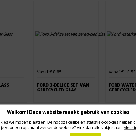
Vanaf € 8,85
Vanaf € 10,58
LASS
FORD 3-DELIGE SET VAN
FORD WATE
GERECYCLED GLAS
GERECYCLED
Welkom! Deze website maakt gebruik van cookies
kies we mogen plaatsen. De noodzakelijke en statistiek-cookies helpen on
 je voor een optimaal werkende website? Vink dan alle vakjes aan.
Meer i