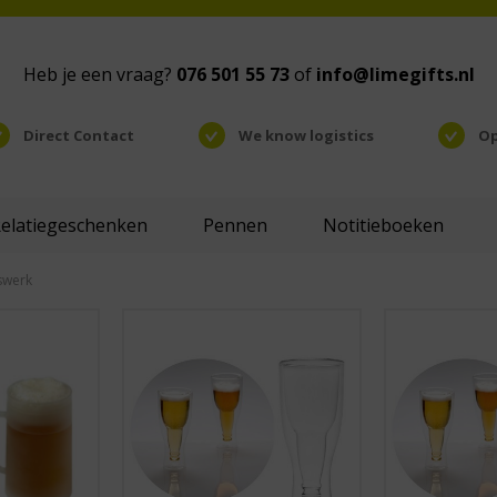
Heb je een vraag?
076 501 55 73
of
info@limegifts.nl
Direct Contact
We know logistics
Op
Relatiegeschenken
Pennen
Notitieboeken
swerk