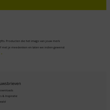
gifts. Producten die het imago van jouw merk
f met je meedenken en laten we indien gewenst
 >
euwsbrieven
downloads
s & Inspiratie
eals!