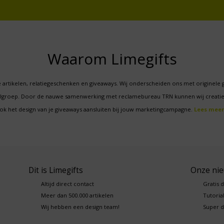
Waarom Limegifts
 artikelen, relatiegeschenken en giveaways. Wij onderscheiden ons met originele 
oelgroep. Door de nauwe samenwerking met reclamebureau TRN kunnen wij creatie
ok het design van je giveaways aansluiten bij jouw marketingcampagne.
Lees meer
Dit is Limegifts
Onze ni
Altijd direct contact
Gratis 
Meer dan 500.000 artikelen
Tutorial
Wij hebben een design team!
Super d