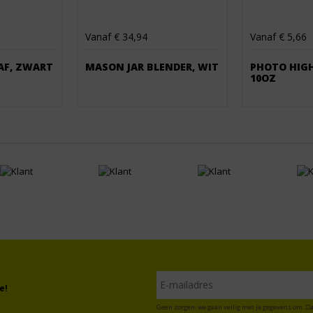
Vanaf € 34,94
Vanaf € 5,66
AF, ZWART
MASON JAR BLENDER, WIT
PHOTO HIG
10OZ
e!
Geen zorgen: we gaan veilig met je gegevens om. Da