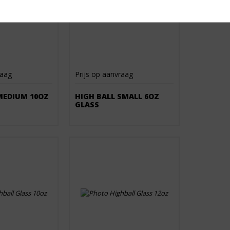
raag
Prijs op aanvraag
MEDIUM 10OZ
HIGH BALL SMALL 6OZ
GLASS