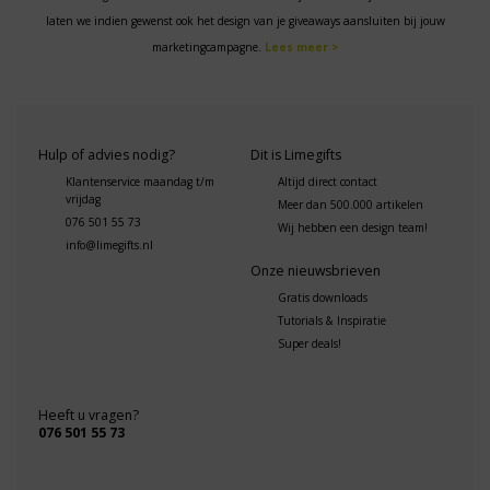
laten we indien gewenst ook het design van je giveaways aansluiten bij jouw
marketingcampagne.
Lees meer >
Hulp of advies nodig?
Dit is Limegifts
Klantenservice maandag t/m
Altijd direct contact
vrijdag
Meer dan 500.000 artikelen
076 501 55 73
Wij hebben een design team!
info@limegifts.nl
Onze nieuwsbrieven
Gratis downloads
Tutorials & Inspiratie
Super deals!
Heeft u vragen?
076 501 55 73