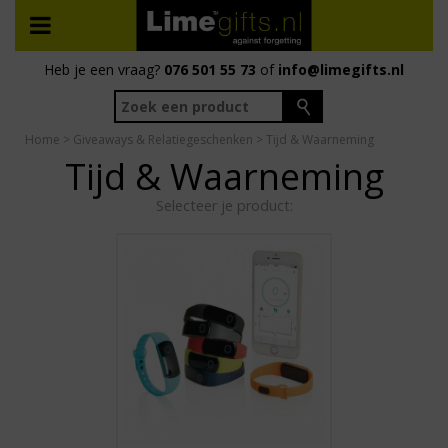
Heb je een vraag?
076 501 55 73
of
info@limegifts.nl
Home
>
Giveaways & Relatiegeschenken
> Tijd & Waarneming
Tijd & Waarneming
Selecteer je product: