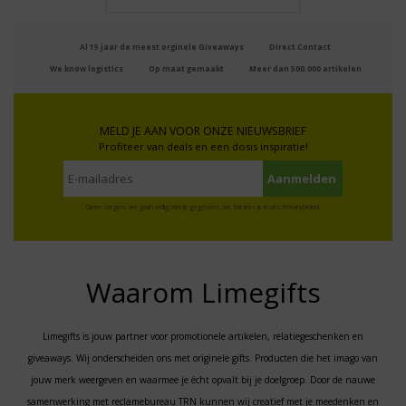
Al 15 jaar de meest orginele Giveaways
Direct Contact
We know logistics
Op maat gemaakt
Meer dan 500.000 artikelen
MELD JE AAN VOOR ONZE NIEUWSBRIEF
Profiteer van deals en een dosis inspiratie!
Geen zorgen: we gaan veilig met je gegevens om. Dat lees je in ons
Privacybeleid
.
Waarom Limegifts
Limegifts is jouw partner voor promotionele artikelen, relatiegeschenken en
giveaways. Wij onderscheiden ons met originele gifts. Producten die het imago van
jouw merk weergeven en waarmee je écht opvalt bij je doelgroep. Door de nauwe
samenwerking met reclamebureau TRN kunnen wij creatief met je meedenken en