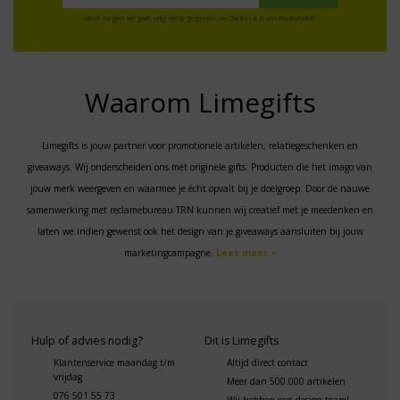
Geen zorgen: we gaan veilig met je gegevens om. Dat lees je in ons
Privacybeleid
.
Waarom Limegifts
Limegifts is jouw partner voor promotionele artikelen, relatiegeschenken en
giveaways. Wij onderscheiden ons met originele gifts. Producten die het imago van
jouw merk weergeven en waarmee je écht opvalt bij je doelgroep. Door de nauwe
samenwerking met reclamebureau TRN kunnen wij creatief met je meedenken en
laten we indien gewenst ook het design van je giveaways aansluiten bij jouw
marketingcampagne.
Lees meer >
Hulp of advies nodig?
Dit is Limegifts
Klantenservice maandag t/m
Altijd direct contact
vrijdag
Meer dan 500.000 artikelen
076 501 55 73