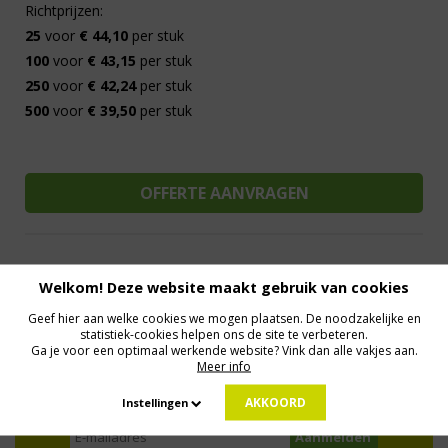
Richtprijzen:
25
voor
€ 44,10
per stuk
100
voor
€ 43,15
per stuk
250
voor
€ 42,24
per stuk
500
voor
€ 39,50
per stuk
Welkom! Deze website maakt gebruik van cookies
Al 15 jaar de meest orginele Giveaways
Direct Contact
Geef hier aan welke cookies we mogen plaatsen. De noodzakelijke en
We know logistics
Op maat gemaakt
Meer dan 500.000 artikelen
statistiek-cookies helpen ons de site te verbeteren.
Ga je voor een optimaal werkende website? Vink dan alle vakjes aan.
Meer info
MELD JE AAN VOOR ONZE NIEUWSBRIEF
AKKOORD
Profiteer van deals en een dosis inspiratie!
Instellingen