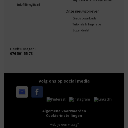
Wij hebben een design team!
info@limegifts.nl
Onze nieuwsbrieven
Gratis downloads
Tutorials & Inspiratie
Super deals!
Heeft u vragen?
076 501 55 73
Volg ons op social media
Algemene Voorwaarden
Cookie-instellingen
Heb je een vraag?