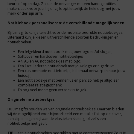
beurs of open dag. Zo kan de ontvanger meteen handig notities
maken. Leuk voor jou: hij of zij loopt letterlijk de hele dag met jouw
merk onder zijn arm.
Notitieboek personaliseren: de verschillende mogelijkheden
Bij Limegifts kun je terecht voor de mooiste bedrukte notitieboekjes.
Uiteraard kun je kiezen uit verschillende soorten bedrukkingen en
notitieboeken.
Een felgekleurd notitieboek met jouw logo en/of slogan;
Softcover en hardcover notitieboekjes
A4, A5 en A6 notitieboekjes met logo;
Een luxe, lederen notitieboek met jouw logo erin gedrukt;
Een custommade notitieboekje, helemaal ontworpen naar jouw
huisstijl;
Een notitieboekje met pennenlus en pen: zo heb je altijd een
compleet relatiegeschenk.
En nog veel meer: geen verzoek is te gek.
Originele notitieboekjes
Bij Limegifts houden we van originele notitieboekjes. Daarom bieden
wij de mogelijkheid voor bijvoorbeeld een metallic foil op de cover,
een clip in eigen stijl aan de elastieken sluiting, of zelfs een
notitieboekje met geur.
TIP:
Laat je notitieboekjes bedrukken met je contactgegevens! Zo is je