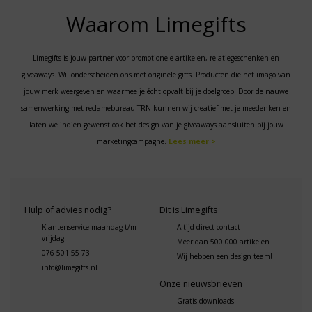
Waarom Limegifts
Limegifts is jouw partner voor promotionele artikelen, relatiegeschenken en
giveaways. Wij onderscheiden ons met originele gifts. Producten die het imago van
jouw merk weergeven en waarmee je écht opvalt bij je doelgroep. Door de nauwe
samenwerking met reclamebureau TRN kunnen wij creatief met je meedenken en
laten we indien gewenst ook het design van je giveaways aansluiten bij jouw
marketingcampagne.
Lees meer >
Hulp of advies nodig?
Dit is Limegifts
Klantenservice maandag t/m
Altijd direct contact
vrijdag
Meer dan 500.000 artikelen
076 501 55 73
Wij hebben een design team!
info@limegifts.nl
Onze nieuwsbrieven
Gratis downloads