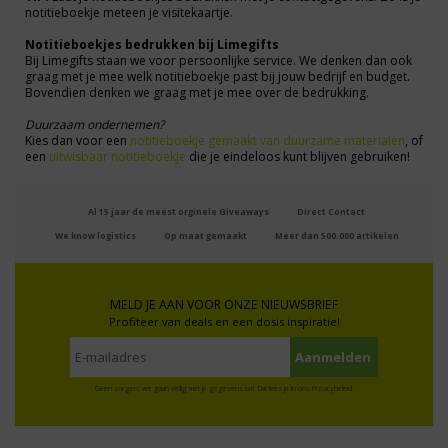
notitieboekje meteen je visitekaartje.
Notitieboekjes bedrukken bij Limegifts
Bij Limegifts staan we voor persoonlijke service. We denken dan ook
graag met je mee welk notitieboekje past bij jouw bedrijf en budget.
Bovendien denken we graag met je mee over de bedrukking.
Duurzaam ondernemen?
Kies dan voor een
notitieboekje gemaakt van duurzame materialen
, of
een
uitwisbaar notitieboekje
die je eindeloos kunt blijven gebruiken!
Al 15 jaar de meest orginele Giveaways
Direct Contact
We know logistics
Op maat gemaakt
Meer dan 500.000 artikelen
MELD JE AAN VOOR ONZE NIEUWSBRIEF
Profiteer van deals en een dosis inspiratie!
Geen zorgen: we gaan veilig met je gegevens om. Dat lees je in ons
Privacybeleid
.