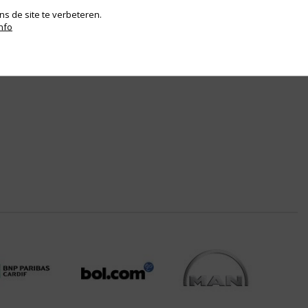
s de site te verbeteren.
nfo