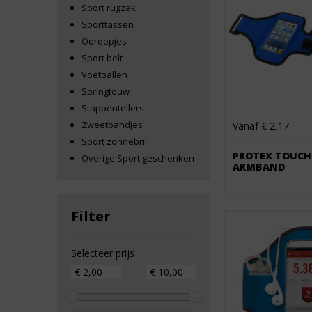
Sport rugzak
Sporttassen
Oordopjes
Sport belt
Voetballen
Springtouw
Stappentellers
Zweetbandjes
Vanaf € 2,17
Sport zonnebril
PROTEX TOUCH
Overige Sport geschenken
ARMBAND
Filter
Selecteer prijs