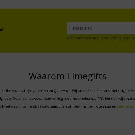
e!
Geen zorgen: we gaan veilig met je gegevens om. Da
Waarom Limegifts
 artikelen, relatiegeschenken en giveaways. Wij onderscheiden ons met originele 
oelgroep. Door de nauwe samenwerking met reclamebureau TRN kunnen wij creatie
ok het design van je giveaways aansluiten bij jouw marketingcampagne.
Lees meer