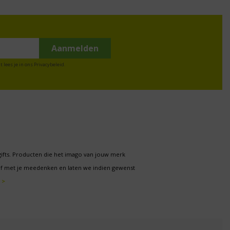
t lees je in ons
Privacybeleid
.
gifts. Producten die het imago van jouw merk
f met je meedenken en laten we indien gewenst
 >