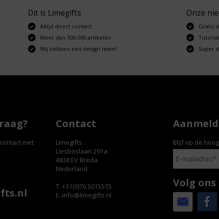
Dit is Limegifts
Onze ni
Altijd direct contact
Gratis 
Meer dan 500.000 artikelen
Tutorial
Wij hebben een design team!
Super d
vraag?
Contact
Aanmelde
contact met
Limegifts
Blijf op de hoo
Liesboslaan 291a
4838 EV Breda
Nederland
Volg ons
T. +31(0)76 5015573
fts.nl
E.
info@limegifts.nl