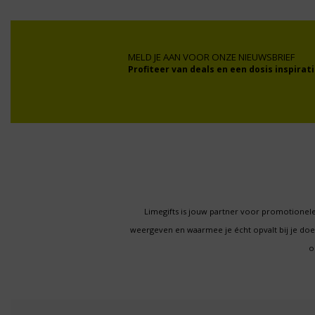
MELD JE AAN VOOR ONZE NIEUWSBRIEF
Profiteer van deals en een dosis inspirati
Limegifts is jouw partner voor promotionele
weergeven en waarmee je écht opvalt bij je d
o