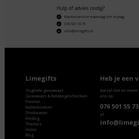
Hulp of advies nodig?
Klantenservice maandag t/m vrijdag
076 501 55 73
info@limegifts.nl
Limegifts
Heb je een 
Originele giveaways
Aarzel niet en neem 
Giveaways & Relatiegeschenken
ons op:
Pennen
076 501 55 73
Notitieboeken
Drinkwaren
of
Kleding
info@limegi
Thema's
Home
Blog