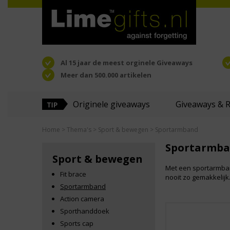
Al 15 jaar de meest orginele Giveaways
Meer dan 500.000 artikelen
Originele giveaways
Giveaways & 
Home
>
Thema's
>
Sport & bewegen
> Sportarmband
Sportarmb
Sport & bewegen
Met een sportarmband
Fit brace
nooit zo gemakkelijk
Sportarmband
Action camera
Sporthanddoek
Sports cap