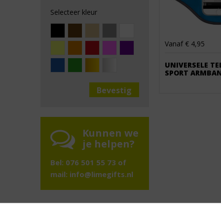
Selecteer kleur
Vanaf € 4,95
UNIVERSELE T
SPORT ARMBAN
Kunnen we
je helpen?
Bel: 076 501 55 73 of
mail:
info@limegifts.nl
Volg ons op social