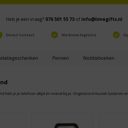
Heb je een vraag?
076 501 55 73
of
info@limegifts.nl
Direct Contact
We know logistics
Op
Relatiegeschenken
Pennen
Notitieboeken
and
 heb je je telefoon altijd en overal bij je. Ongestoord muziek luisteren e
.