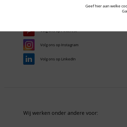
media
Geef hier aan welke coo
Ga
Volg ons op Pinterest
Volg ons op Instagram
Volg ons op LinkedIn
Wij werken onder andere voor: