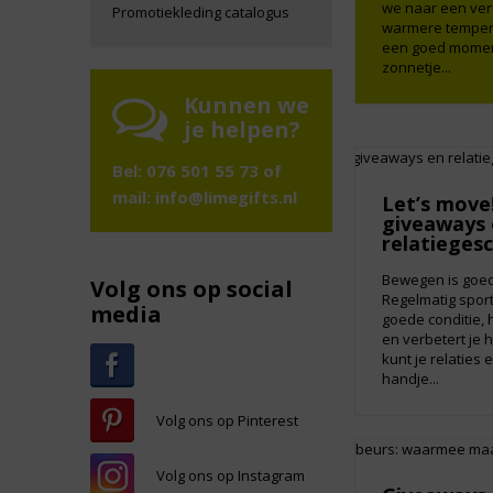
we naar een verf
Promotiekleding catalogus
warmere tempera
een goed moment 
zonnetje...
Kunnen we
je helpen?
Bel: 076 501 55 73 of
mail:
info@limegifts.nl
Let’s move
giveaways 
relatieges
Bewegen is goed
Volg ons op social
Regelmatig spor
media
goede conditie, 
en verbetert je h
kunt je relaties
handje...
Volg ons op Pinterest
Volg ons op Instagram