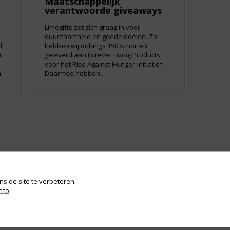
Maatschappelijk
verantwoorde giveaways
Limegifts zet zich graag in voor
duurzaamheid en goede doelen. Zo
l,
hebben wij onlangs 150 schorten
m
geleverd aan Forever Living Products
voor het Rise Against Hunger-initiatief.
n
Daarmee hebben...
s de site te verbeteren.
nfo