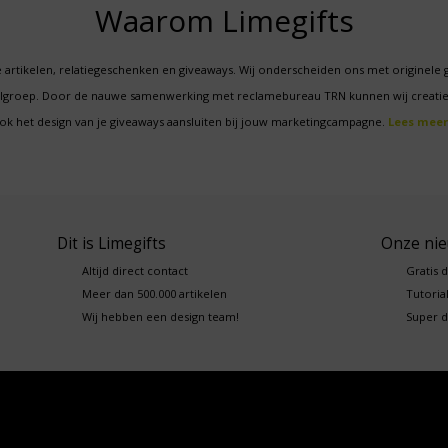
Waarom Limegifts
 artikelen, relatiegeschenken en giveaways. Wij onderscheiden ons met originele 
oelgroep. Door de nauwe samenwerking met reclamebureau TRN kunnen wij creatie
ok het design van je giveaways aansluiten bij jouw marketingcampagne.
Lees meer
Dit is Limegifts
Onze ni
Altijd direct contact
Gratis 
Meer dan 500.000 artikelen
Tutorial
Wij hebben een design team!
Super d