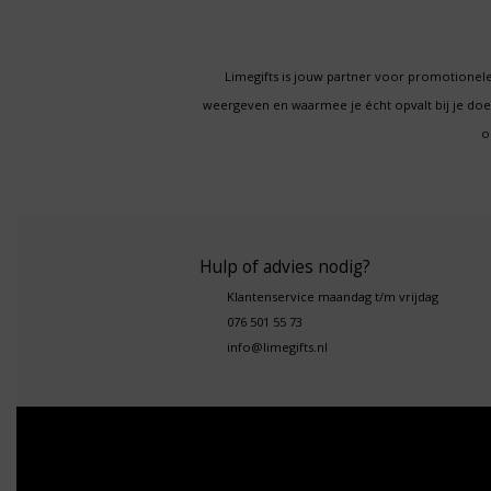
Limegifts is jouw partner voor promotionele
weergeven en waarmee je écht opvalt bij je d
o
Hulp of advies nodig?
Klantenservice maandag t/m vrijdag
076 501 55 73
info@limegifts.nl