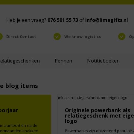
Heb je een vraag?
076 501 55 73
of
info@limegifts.nl
Direct Contact
We know logistics
Op
Relatiegeschenken
Pennen
Notitieboeken
e blog items
oorjaar
Originele powerbank als
relatiegeschenk met eig
logo
 in aantocht en na de
ntermaanden snakken
Powerbanks zijn ontzettend populair 