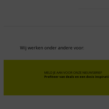
Wij werken onder andere voor:
MELD JE AAN VOOR ONZE NIEUWSBRIEF
Profiteer van deals en een dosis inspirati