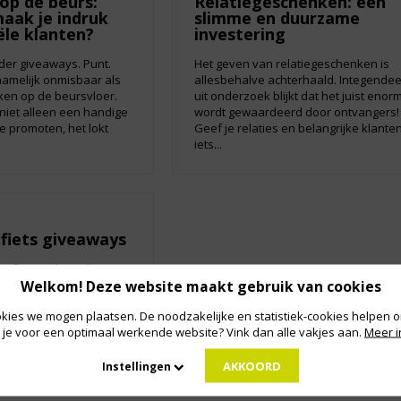
op de beurs:
Relatiegeschenken: een
ak je indruk
slimme en duurzame
ële klanten?
investering
er giveaways. Punt.
Het geven van relatiegeschenken is
namelijk onmisbaar als
allesbehalve achterhaald. Integendee
aken op de beursvloer.
uit onderzoek blijkt dat het juist enor
niet alleen een handige
wordt gewaardeerd door ontvangers!
te promoten, het lokt
Geef je relaties en belangrijke klante
iets...
 fiets giveaways
n fietspaden is het niet
Welkom! Deze website maakt gebruik van cookies
at Nederland een
genoemd. Al op jonge
kies we mogen plaatsen. De noodzakelijke en statistiek-cookies helpen on
t fietsen vrijwel elke
 je voor een optimaal werkende website? Vink dan alle vakjes aan.
Meer i
l aangeleerd. In ons
AKKOORD
Instellingen