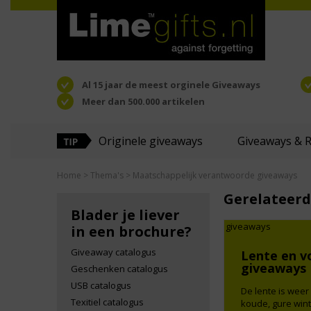
Al 15 jaar de meest orginele Giveaways
Meer dan 500.000 artikelen
Originele giveaways
Giveaways & 
Home
>
Thema's
> Maatschappelijk verantwoorde giveaways
Gerelateerd
Blader je liever
in een brochure?
Giveaway catalogus
Lente en v
giveaways
Geschenken catalogus
USB catalogus
De lente is weer
Texitiel catalogus
koude, gure wi