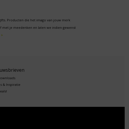
gifts. Producten die het imago van jouw merk
f met je meedenken en laten we indien gewenst
 >
euwsbrieven
downloads
s & Inspiratie
eals!