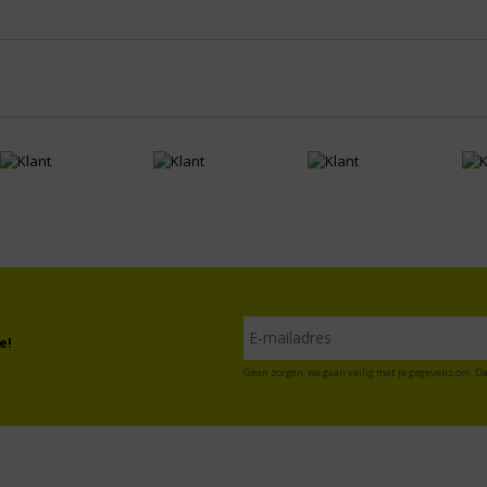
e!
Geen zorgen: we gaan veilig met je gegevens om. Da