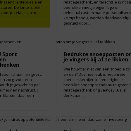
rissend lentebriesje en
relatiegeschenk, en terecht! Je kunt ze
turen. De lente is ook
bedrukken met je eigen logo of
om je relaties in het
helemaal custom made personalisere
Ze zijn handig, worden daadwerkelijk
gebruikt door...
! Sport
Bedrukte snoeppotten o
en
je vingers bij af te likken
chenken
Wie houdt er niet van een snoepje zo
 voor lichaam en geest.
en dan? Dus hoe leuk is het om die
ten zorgt voor een
zoete lekkernijen in een originele
houdt je gewicht op peil
bedrukte snoeppot cadeau te geven a
umeur en nachtrust. Jij
relatiegeschenk of giveaway! Als je
 en klanten daar een
denkt aan...