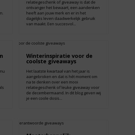
relatiegeschenk of giveaway is dat de
ontvanger het bewaart, een aandenken
n.
heeft aan jouw merk en er in het
dagelijks leven daadwerkelijk gebruik
van maakt. Een succesvol...
m
Winterinspiratie voor de
coolste giveaways
 nu
Het laatste kwartaal van het jaar is
aangebroken en dat is hét moment om
na te denken over een mooi
ls
relatiegeschenk of leuke giveaway voor
de decembermaand. In dit blog geven wij
je een coole dosis...