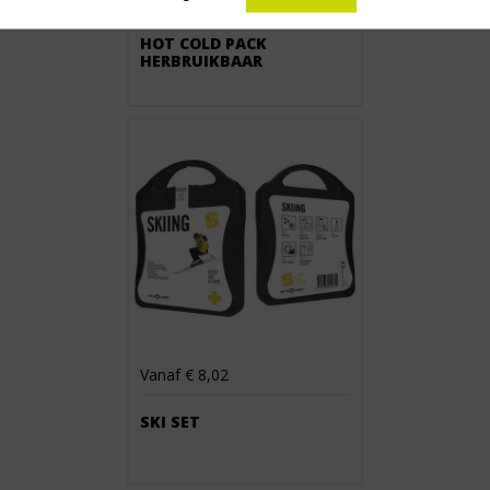
HOT COLD PACK
HERBRUIKBAAR
Vanaf € 8,02
SKI SET