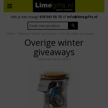
Heb je een vraag?
076 501 55 73
of
info@limegifts.nl
Home
>
Thema's
>
Winter giveaways
> Overige winter giveaways
Overige winter
giveaways
Selecteer je product: