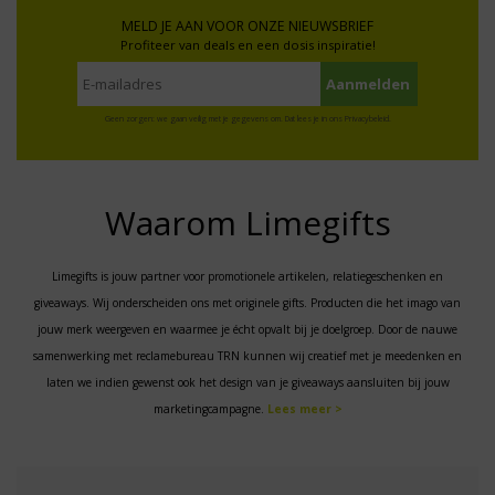
MELD JE AAN VOOR ONZE NIEUWSBRIEF
Profiteer van deals en een dosis inspiratie!
Geen zorgen: we gaan veilig met je gegevens om. Dat lees je in ons
Privacybeleid
.
Waarom Limegifts
Limegifts is jouw partner voor promotionele artikelen, relatiegeschenken en
giveaways. Wij onderscheiden ons met originele gifts. Producten die het imago van
jouw merk weergeven en waarmee je écht opvalt bij je doelgroep. Door de nauwe
samenwerking met reclamebureau TRN kunnen wij creatief met je meedenken en
laten we indien gewenst ook het design van je giveaways aansluiten bij jouw
marketingcampagne.
Lees meer >