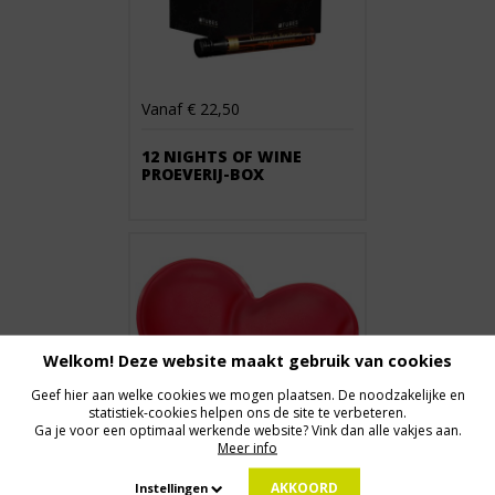
Vanaf € 22,50
12 NIGHTS OF WINE
PROEVERIJ-BOX
Welkom! Deze website maakt gebruik van cookies
Geef hier aan welke cookies we mogen plaatsen. De noodzakelijke en
statistiek-cookies helpen ons de site te verbeteren.
Ga je voor een optimaal werkende website? Vink dan alle vakjes aan.
Meer info
AKKOORD
Instellingen
Vanaf € 1,29