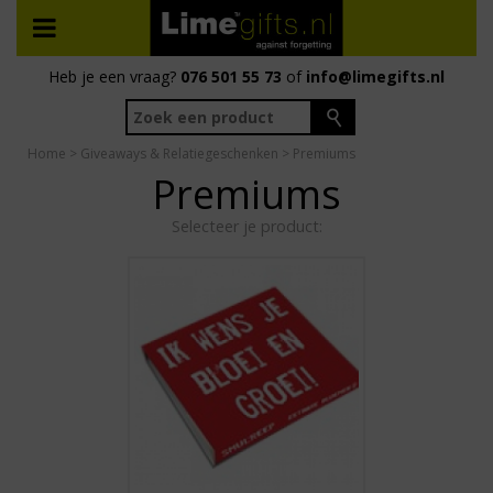
Heb je een vraag?
076 501 55 73
of
info@limegifts.nl
Home
>
Giveaways & Relatiegeschenken
> Premiums
Premiums
Selecteer je product: