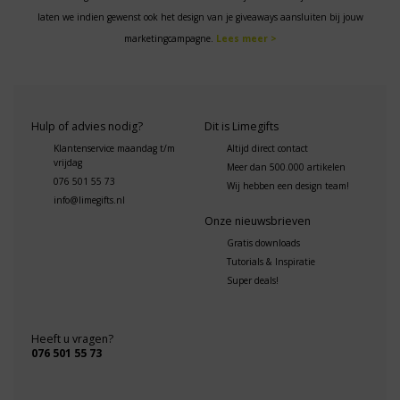
laten we indien gewenst ook het design van je giveaways aansluiten bij jouw
marketingcampagne.
Lees meer >
Hulp of advies nodig?
Dit is Limegifts
Klantenservice maandag t/m
Altijd direct contact
vrijdag
Meer dan 500.000 artikelen
076 501 55 73
Wij hebben een design team!
info@limegifts.nl
Onze nieuwsbrieven
Gratis downloads
Tutorials & Inspiratie
Super deals!
Heeft u vragen?
076 501 55 73