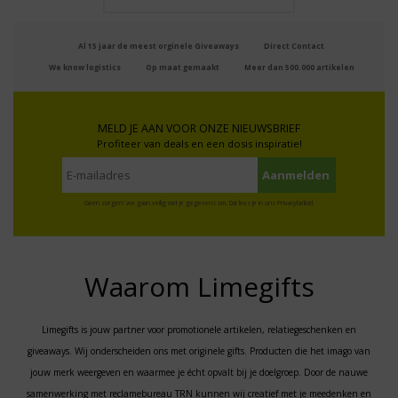
Al 15 jaar de meest orginele Giveaways
Direct Contact
We know logistics
Op maat gemaakt
Meer dan 500.000 artikelen
MELD JE AAN VOOR ONZE NIEUWSBRIEF
Profiteer van deals en een dosis inspiratie!
Geen zorgen: we gaan veilig met je gegevens om. Dat lees je in ons
Privacybeleid
.
Waarom Limegifts
Limegifts is jouw partner voor promotionele artikelen, relatiegeschenken en
giveaways. Wij onderscheiden ons met originele gifts. Producten die het imago van
jouw merk weergeven en waarmee je écht opvalt bij je doelgroep. Door de nauwe
samenwerking met reclamebureau TRN kunnen wij creatief met je meedenken en