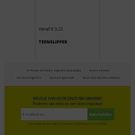
Vanaf € 3,22
TEENSLIPPER
Al 15 jaar de meest orginele Giveaways
Direct Contact
We know logistics
Op maat gemaakt
Meer dan 500.000 artikelen
MELD JE AAN VOOR ONZE NIEUWSBRIEF
Profiteer van deals en een dosis inspiratie!
Geen zorgen: we gaan veilig met je gegevens om. Dat lees je in ons
Privacybeleid
.