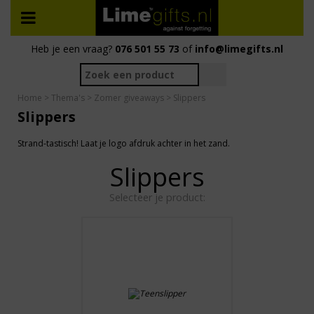
Heb je een vraag?
076 501 55 73
of
info@limegifts.nl
Home
>
Thema's
>
Zomer giveaways
> Slippers
Slippers
Strand-tastisch! Laat je logo afdruk achter in het zand.
Slippers
Selecteer je product: