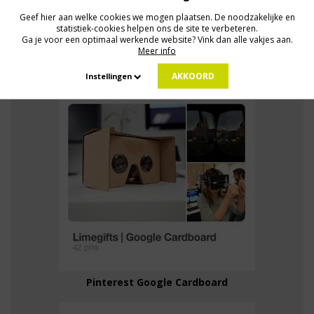
Geef hier aan welke cookies we mogen plaatsen. De noodzakelijke en
statistiek-cookies helpen ons de site te verbeteren.
Ga je voor een optimaal werkende website? Vink dan alle vakjes aan.
Meer info
Pinterest Innovatieve giveaways
AKKOORD
Instellingen
Pinterest Google Cardboard