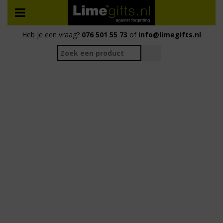
Heb je een vraag?
076 501 55 73
of
info@limegifts.nl
De leukste cadeautjes voor door de
brievenbus 🎁