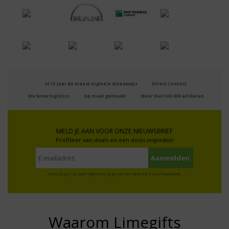
Al 15 jaar de meest orginele Giveaways
Direct Contact
We know logistics
Op maat gemaakt
Meer dan 500.000 artikelen
MELD JE AAN VOOR ONZE NIEUWSBRIEF
Profiteer van deals en een dosis inspiratie!
Geen zorgen: we gaan veilig met je gegevens om. Dat lees je in ons
Privacybeleid
.
Waarom Limegifts