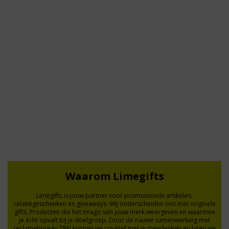
Wie verras jij?
Waarom Limegifts
Limegifts is jouw partner voor promotionele artikelen,
relatiegeschenken en giveaways. Wij onderscheiden ons met originele
gifts. Producten die het imago van jouw merk weergeven en waarmee
je écht opvalt bij je doelgroep. Door de nauwe samenwerking met
reclamebureau TRN kunnen wij creatief met je meedenken en laten we