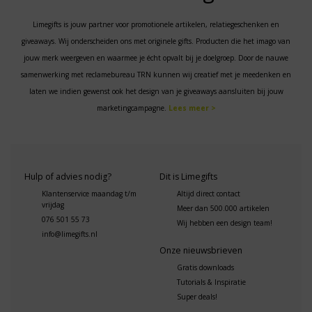
Limegifts is jouw partner voor promotionele artikelen, relatiegeschenken en
giveaways. Wij onderscheiden ons met originele gifts. Producten die het imago van
jouw merk weergeven en waarmee je écht opvalt bij je doelgroep. Door de nauwe
samenwerking met reclamebureau TRN kunnen wij creatief met je meedenken en
laten we indien gewenst ook het design van je giveaways aansluiten bij jouw
marketingcampagne.
Lees meer >
Hulp of advies nodig?
Dit is Limegifts
Klantenservice maandag t/m
Altijd direct contact
vrijdag
Meer dan 500.000 artikelen
076 501 55 73
Wij hebben een design team!
info@limegifts.nl
Onze nieuwsbrieven
Gratis downloads
Tutorials & Inspiratie
Super deals!