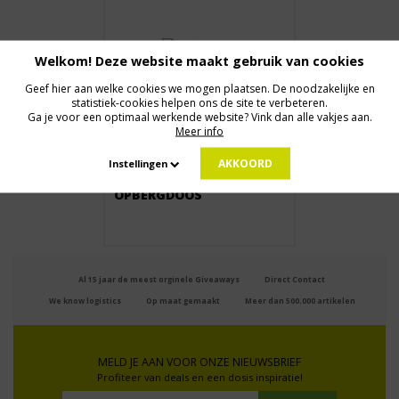
Welkom! Deze website maakt gebruik van cookies
Geef hier aan welke cookies we mogen plaatsen. De noodzakelijke en
statistiek-cookies helpen ons de site te verbeteren.
Ga je voor een optimaal werkende website? Vink dan alle vakjes aan.
Meer info
Vanaf € 2,00
AKKOORD
Instellingen
OPBERGDOOS
Al 15 jaar de meest orginele Giveaways
Direct Contact
We know logistics
Op maat gemaakt
Meer dan 500.000 artikelen
MELD JE AAN VOOR ONZE NIEUWSBRIEF
Profiteer van deals en een dosis inspiratie!