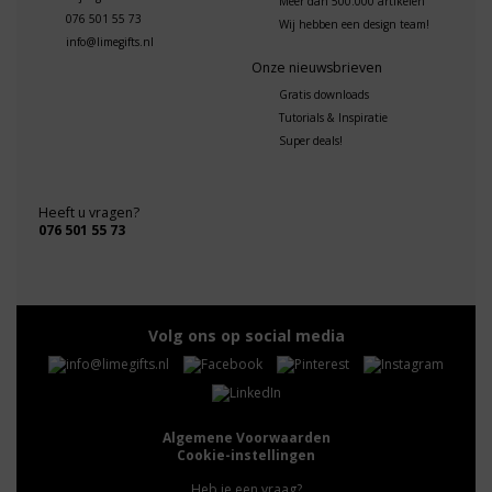
Meer dan 500.000 artikelen
076 501 55 73
Wij hebben een design team!
info@limegifts.nl
Onze nieuwsbrieven
Gratis downloads
Tutorials & Inspiratie
Super deals!
Heeft u vragen?
076 501 55 73
Volg ons op social media
Algemene Voorwaarden
Cookie-instellingen
Heb je een vraag?