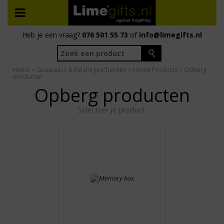
Heb je een vraag?
076 501 55 73
of
info@limegifts.nl
Home
>
Giveaways & Relatiegeschenken
>
Home Products
> Opberg
producten
Opberg producten
Selecteer je product: