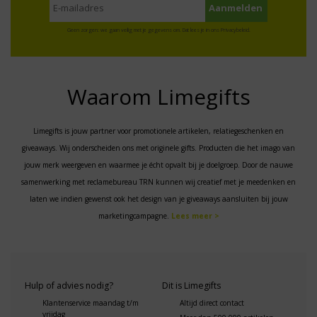
Geen zorgen: we gaan veilig met je gegevens om. Dat lees je in ons
Privacybeleid
.
Waarom Limegifts
Limegifts is jouw partner voor promotionele artikelen, relatiegeschenken en
giveaways. Wij onderscheiden ons met originele gifts. Producten die het imago van
jouw merk weergeven en waarmee je écht opvalt bij je doelgroep. Door de nauwe
samenwerking met reclamebureau TRN kunnen wij creatief met je meedenken en
laten we indien gewenst ook het design van je giveaways aansluiten bij jouw
marketingcampagne.
Lees meer >
Hulp of advies nodig?
Dit is Limegifts
Klantenservice maandag t/m
Altijd direct contact
vrijdag