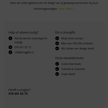
laten we indien gewenst ook het design van je giveaways aansluiten bij jouw
marketingcampagne.
Lees meer >
Hulp of advies nodig?
Dit is Limegifts
Klantenservice maandag t/m
Altijd direct contact
vrijdag
Meer dan 500.000 artikelen
076 501 55 73
Wij hebben een design team!
info@limegifts.nl
Onze nieuwsbrieven
Gratis downloads
Tutorials & Inspiratie
Super deals!
Heeft u vragen?
076 501 55 73