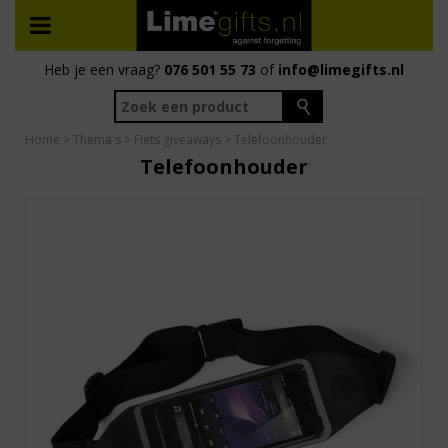
Heb je een vraag?
076 501 55 73
of
info@limegifts.nl
Home
>
Thema's
>
Fiets giveaways
> Telefoonhouder
Telefoonhouder