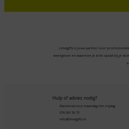
Limegifts is jouw partner voor promotionele
weergeven en waarmee je écht opvalt bij je d
o
Hulp of advies nodig?
Klantenservice maandag t/m vrijdag
076 501 55 73
info@limegifts.nl