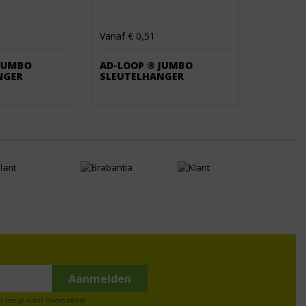
Vanaf € 0,51
 JUMBO
AD-LOOP ® JUMBO
NGER
SLEUTELHANGER
t lees je in ons
Privacybeleid
.