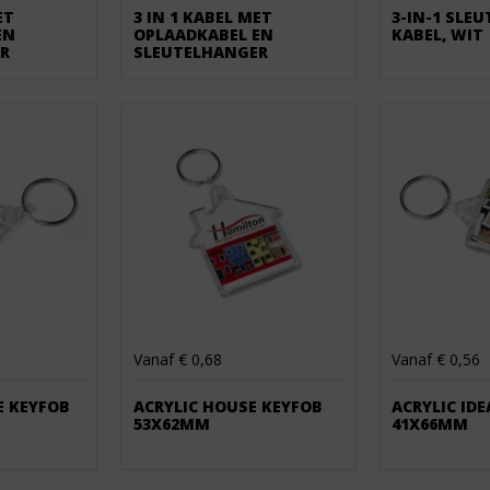
ET
3 IN 1 KABEL MET
3-IN-1 SLE
EN
OPLAADKABEL EN
KABEL, WIT
R
SLEUTELHANGER
Vanaf € 0,68
Vanaf € 0,56
E KEYFOB
ACRYLIC HOUSE KEYFOB
ACRYLIC ID
53X62MM
41X66MM