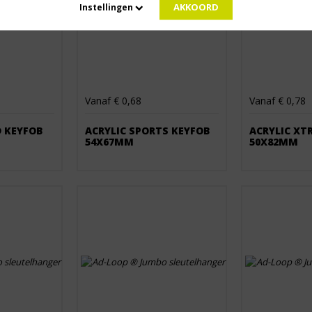
AKKOORD
Instellingen
Vanaf € 0,68
Vanaf € 0,78
D KEYFOB
ACRYLIC SPORTS KEYFOB
ACRYLIC XT
54X67MM
50X82MM