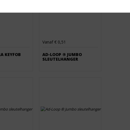
Vanaf € 0,51
RA KEYFOB
AD-LOOP ® JUMBO
SLEUTELHANGER