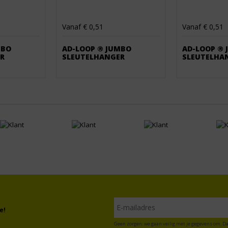
Vanaf € 0,51
Vanaf € 0,51
MBO
AD-LOOP ® JUMBO
AD-LOOP ®
R
SLEUTELHANGER
SLEUTELHA
e!
Geen zorgen: we gaan veilig met je gegevens om. Da