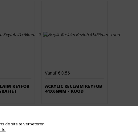
Vanaf € 0,56
CLAIM KEYFOB
ACRYLIC RECLAIM KEYFOB
GRAFIET
41X66MM - ROOD
s de site te verbeteren.
nfo