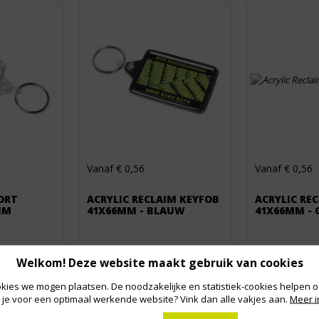
Vanaf € 0,56
Vanaf € 0,56
ORT
ACRYLIC RECLAIM KEYFOB
ACRYLIC RE
MM
41X66MM - BLAUW
41X66MM - 
Welkom! Deze website maakt gebruik van cookies
kies we mogen plaatsen. De noodzakelijke en statistiek-cookies helpen on
 je voor een optimaal werkende website? Vink dan alle vakjes aan.
Meer i