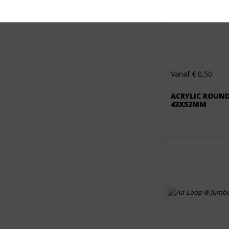
Vanaf € 0,50
ACRYLIC ROUN
43X52MM