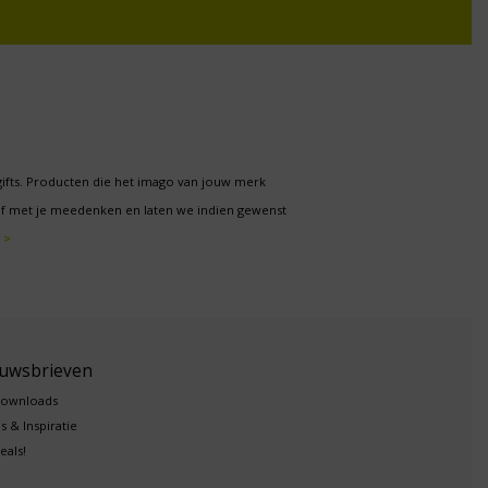
gifts. Producten die het imago van jouw merk
f met je meedenken en laten we indien gewenst
 >
euwsbrieven
downloads
s & Inspiratie
eals!