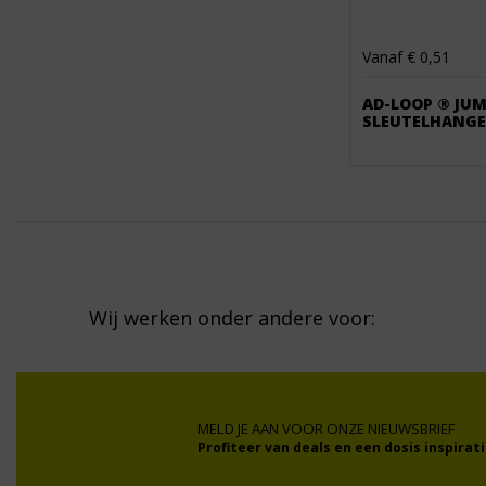
Vanaf € 0,51
AD-LOOP ® JU
SLEUTELHANGE
Wij werken onder andere voor:
MELD JE AAN VOOR ONZE NIEUWSBRIEF
Profiteer van deals en een dosis inspirati