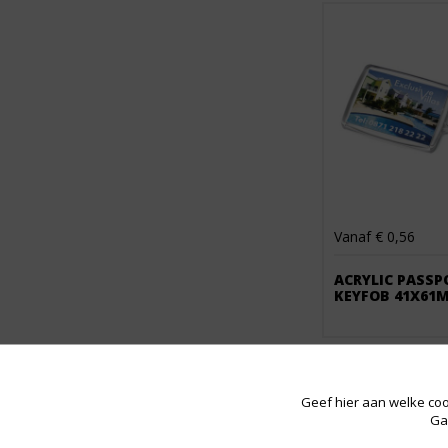
Vanaf € 0,56
ACRYLIC PASSP
KEYFOB 41X61
Geef hier aan welke coo
Ga