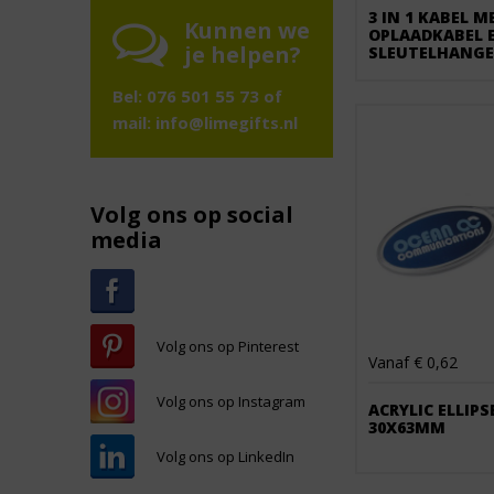
3 IN 1 KABEL M
Kunnen we
OPLAADKABEL 
je helpen?
SLEUTELHANGE
Bel: 076 501 55 73 of
mail:
info@limegifts.nl
Volg ons op social
media
Volg ons op Pinterest
Vanaf € 0,62
Volg ons op Instagram
ACRYLIC ELLIPS
30X63MM
Volg ons op LinkedIn