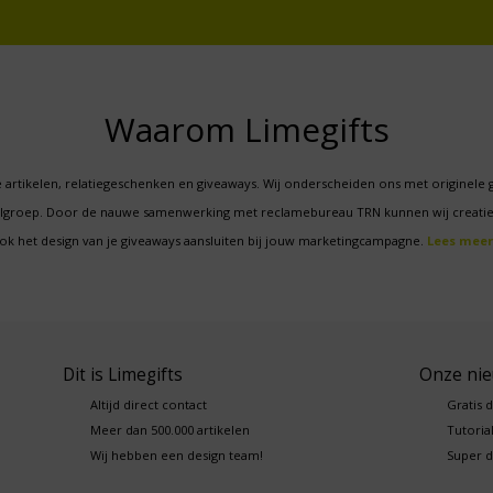
Waarom Limegifts
 artikelen, relatiegeschenken en giveaways. Wij onderscheiden ons met originele 
oelgroep. Door de nauwe samenwerking met reclamebureau TRN kunnen wij creatie
ok het design van je giveaways aansluiten bij jouw marketingcampagne.
Lees meer
Dit is Limegifts
Onze ni
Altijd direct contact
Gratis 
Meer dan 500.000 artikelen
Tutorial
Wij hebben een design team!
Super d