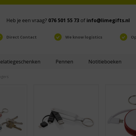
Heb je een vraag?
076 501 55 73
of
info@limegifts.nl
Direct Contact
We know logistics
Op
Relatiegeschenken
Pennen
Notitieboeken
ngers