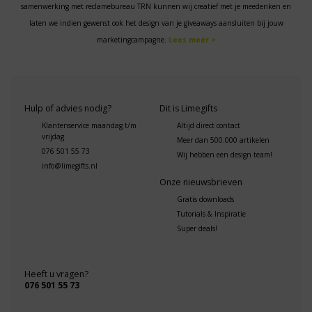
samenwerking met reclamebureau TRN kunnen wij creatief met je meedenken en
laten we indien gewenst ook het design van je giveaways aansluiten bij jouw
marketingcampagne.
Lees meer >
Hulp of advies nodig?
Dit is Limegifts
Klantenservice maandag t/m
Altijd direct contact
vrijdag
Meer dan 500.000 artikelen
076 501 55 73
Wij hebben een design team!
info@limegifts.nl
Onze nieuwsbrieven
Gratis downloads
Tutorials & Inspiratie
Super deals!
Heeft u vragen?
076 501 55 73