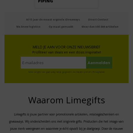
PIPING
Al 15 jaar de meest orginele Giveaways
Direct Contact
We know logistics
Op maat gemaakt
Meer dan 500.000 artikelen
MELD JE AAN VOOR ONZE NIEUWSBRIEF
Profiteer van deals en een dosis inspiratie!
Geen zorgen: we gaan veilig met je gegevens om. Dat lees je in ons
Privacybeleid
.
Waarom Limegifts
Limegifts is jouw partner voor promotionele artikelen, relatiegeschenken en
giveaways. Wij onderscheiden ons met originele gifts. Producten die het imago van
jouw merk weergeven en waarmee je écht opvalt bij je doelgroep. Door de nauwe