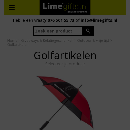
Heb je een vraag?
076 501 55 73
of
info@limegifts.nl
Home
>
Giveaways & Relatiegeschenken
>
Outdoor & vrije tijd
>
Golfartikelen
Golfartikelen
Selecteer je product: