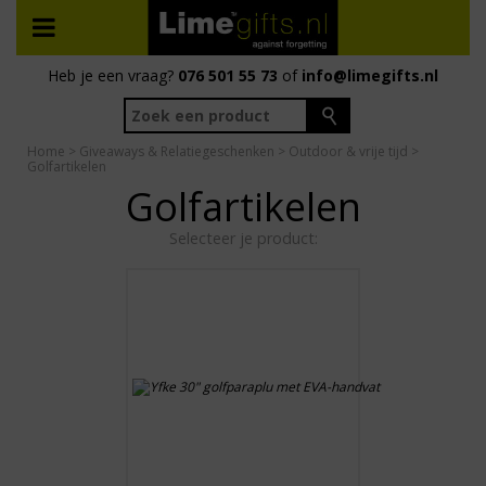
Heb je een vraag?
076 501 55 73
of
info@limegifts.nl
Home
>
Giveaways & Relatiegeschenken
>
Outdoor & vrije tijd
>
Golfartikelen
Golfartikelen
Selecteer je product: