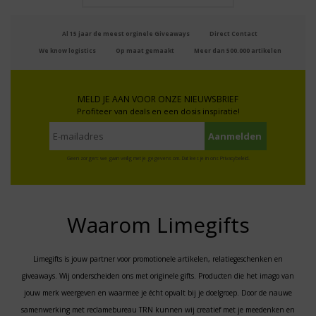
Al 15 jaar de meest orginele Giveaways
Direct Contact
We know logistics
Op maat gemaakt
Meer dan 500.000 artikelen
MELD JE AAN VOOR ONZE NIEUWSBRIEF
Profiteer van deals en een dosis inspiratie!
Geen zorgen: we gaan veilig met je gegevens om. Dat lees je in ons
Privacybeleid
.
Waarom Limegifts
Limegifts is jouw partner voor promotionele artikelen, relatiegeschenken en
giveaways. Wij onderscheiden ons met originele gifts. Producten die het imago van
jouw merk weergeven en waarmee je écht opvalt bij je doelgroep. Door de nauwe
samenwerking met reclamebureau TRN kunnen wij creatief met je meedenken en