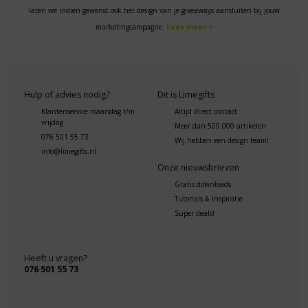
laten we indien gewenst ook het design van je giveaways aansluiten bij jouw
marketingcampagne.
Lees meer >
Hulp of advies nodig?
Dit is Limegifts
Klantenservice maandag t/m
Altijd direct contact
vrijdag
Meer dan 500.000 artikelen
076 501 55 73
Wij hebben een design team!
info@limegifts.nl
Onze nieuwsbrieven
Gratis downloads
Tutorials & Inspiratie
Super deals!
Heeft u vragen?
076 501 55 73