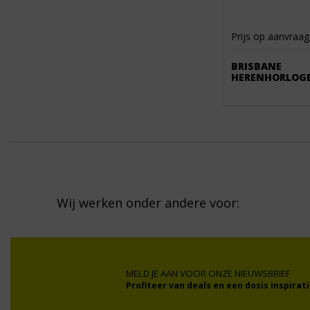
Prijs op aanvraag
BRISBANE
HERENHORLOG
Wij werken onder andere voor:
MELD JE AAN VOOR ONZE NIEUWSBRIEF
Profiteer van deals en een dosis inspirati