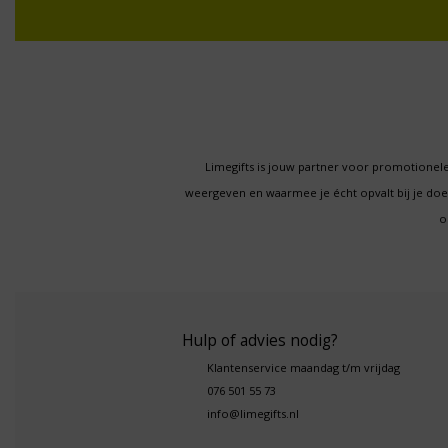
Limegifts is jouw partner voor promotionele
weergeven en waarmee je écht opvalt bij je d
o
Hulp of advies nodig?
Klantenservice maandag t/m vrijdag
076 501 55 73
info@limegifts.nl