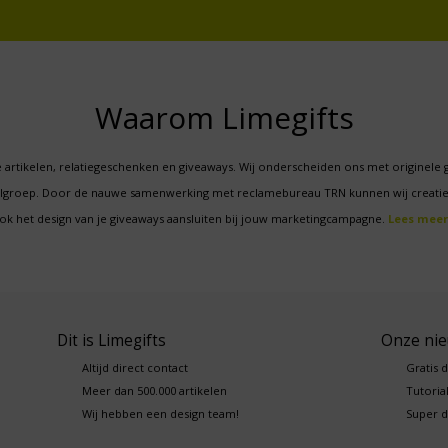
Waarom Limegifts
 artikelen, relatiegeschenken en giveaways. Wij onderscheiden ons met originele 
oelgroep. Door de nauwe samenwerking met reclamebureau TRN kunnen wij creatie
ok het design van je giveaways aansluiten bij jouw marketingcampagne.
Lees meer
Dit is Limegifts
Onze ni
Altijd direct contact
Gratis 
Meer dan 500.000 artikelen
Tutorial
Wij hebben een design team!
Super d