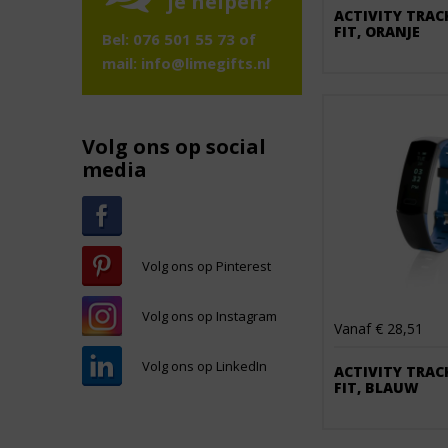
je helpen?
ACTIVITY TRAC
FIT, ORANJE
Bel: 076 501 55 73 of
mail:
info@limegifts.nl
Volg ons op social
media
Volg ons op Pinterest
Volg ons op Instagram
Vanaf € 28,51
Volg ons op LinkedIn
ACTIVITY TRAC
FIT, BLAUW