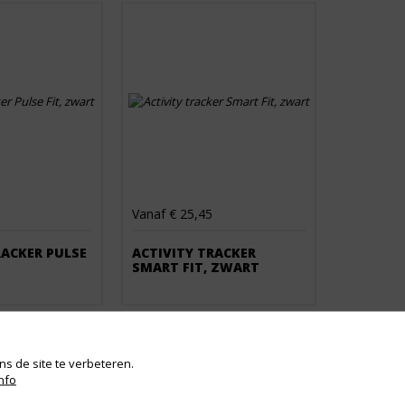
Vanaf € 25,45
RACKER PULSE
ACTIVITY TRACKER
SMART FIT, ZWART
s de site te verbeteren.
nfo