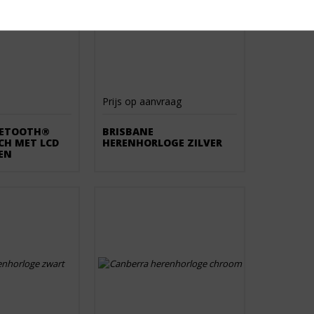
Prijs op aanvraag
UETOOTH®
BRISBANE
H MET LCD
HERENHORLOGE ZILVER
EN