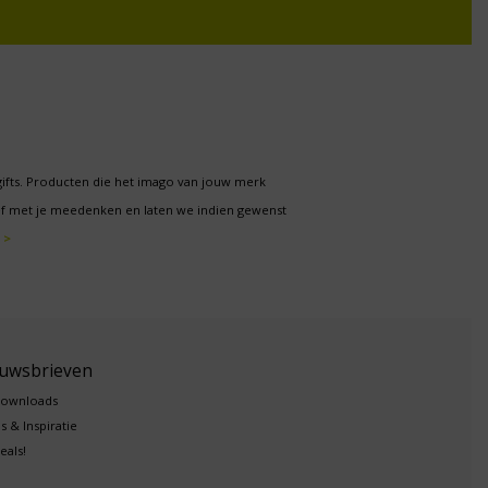
gifts. Producten die het imago van jouw merk
f met je meedenken en laten we indien gewenst
 >
euwsbrieven
downloads
s & Inspiratie
eals!