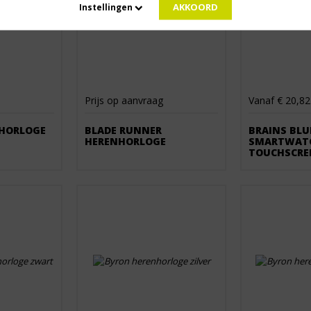
AKKOORD
Instellingen
Prijs op aanvraag
Vanaf € 20,82
HORLOGE
BLADE RUNNER
BRAINS BL
HERENHORLOGE
SMARTWATC
TOUCHSCRE