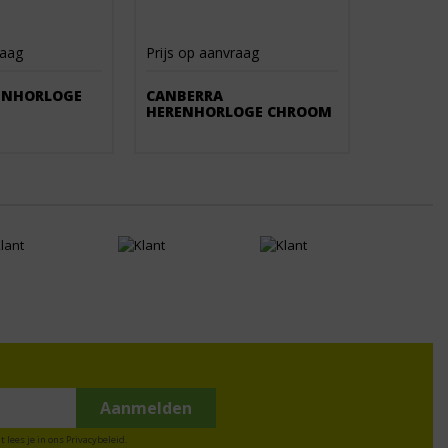
raag
Prijs op aanvraag
ENHORLOGE
CANBERRA
HERENHORLOGE CHROOM
t lees je in ons
Privacybeleid
.