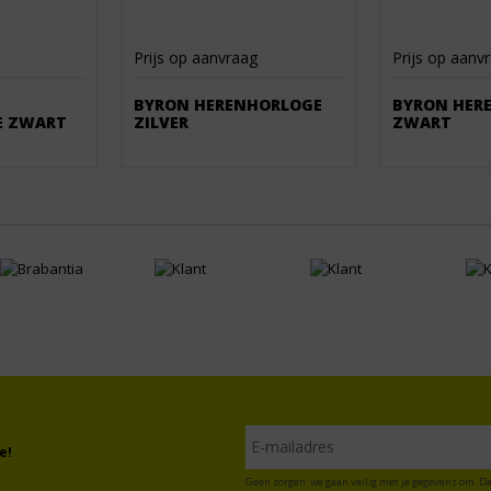
Prijs op aanvraag
Prijs op aanv
BYRON HERENHORLOGE
BYRON HER
E ZWART
ZILVER
ZWART
e!
Geen zorgen: we gaan veilig met je gegevens om. Da