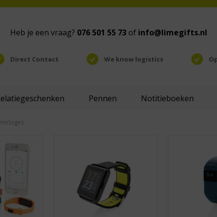
Heb je een vraag?
076 501 55 73
of
info@limegifts.nl
Direct Contact
We know logistics
Op
Relatiegeschenken
Pennen
Notitieboeken
Horloges