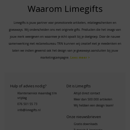
Waarom Limegifts
Limegifts is jouw partner voor promotionele artikelen, relatiegeschenken en
giveaways. Wij onderscheiden ons met originele gifts. Producten die het imago van
jouw merk weergeven en waarmee je écht opvalt bij je doelgroep. Door de nauwe
samenwerking met reclamebureau TRN kunnen wij creatief met je meedenken en
laten we indien gewenst ook het design van je giveaways aansluiten bij jouw
marketingcampagne.
Lees meer >
Hulp of advies nodig?
Dit is Limegifts
Klantenservice maandag t/m
Altijd direct contact
vrijdag
Meer dan 500.000 artikelen
076 501 55 73
Wij hebben een design team!
info@limegifts.nl
Onze nieuwsbrieven
Gratis downloads
Tutorials & Inspiratie