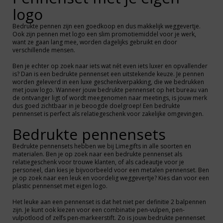
logo
Bedrukte pennen zijn een goedkoop en dus makkelijk weggevertje.
Ook zijn pennen met logo een slim promotiemiddel voor je werk,
want ze gaan lang mee, worden dagelijks gebruikt en door
verschillende mensen.
Ben je echter op zoek naar iets wat nét even iets luxer en opvallender
is? Dan is een bedrukte pennenset een uitstekende keuze. Je pennen
worden geleverd in een luxe geschenkverpakking, die we bedrukken
met jouw logo. Wanneer jouw bedrukte pennenset op het bureau van
de ontvanger ligt of wordt meegenomen naar meetings, is jouw merk
dus goed zichtbaar in je beoogde doelgroep! Een bedrukte
pennenset is perfect als relatiegeschenk voor zakelijke omgevingen.
Bedrukte pennensets
Bedrukte pennensets hebben we bij Limegifts in alle soorten en
materialen. Ben je op zoek naar een bedrukte pennenset als
relatiegeschenk voor trouwe klanten, of als cadeautje voor je
personeel, dan kies je bijvoorbeeld voor een metalen pennenset. Ben
je op zoek naar een leuk en voordelig weggevertje? Kies dan voor een
plastic pennenset met eigen logo.
Het leuke aan een pennenset is dat het niet per definitie 2 balpennen
zijn. Je kunt ook kiezen voor een combinatie pen-vulpen, pen-
vulpotlood of zelfs pen-markeerstift. Zo is jouw bedrukte pennenset