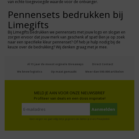
van echte toegevoegde waarde voor de ontvanger.
Pennensets bedrukken bij
Limegifts
Bij Limegifts bedrukken we pennensets met jouw logo en slogan en
zorgen ervoor dat jouw merk van geschenk af spat! Ben je op zoek
naar een specifieke kleur pennenset? Of heb je hulp nodig bij de
keuze over de bedrukking? Wij denken graag met je mee.
Al 15 jaar de meest orginele Giveaways
Direct Contact
We know logistics
Op maat gemaakt
Meer dan 500.000 artikelen
MELD JE AAN VOOR ONZE NIEUWSBRIEF
Profiteer van deals en een dosis inspiratie!
Geen zorgen: we gaan veilig met je gegevens om. Dat lees je in ons
Privacybeleid
.