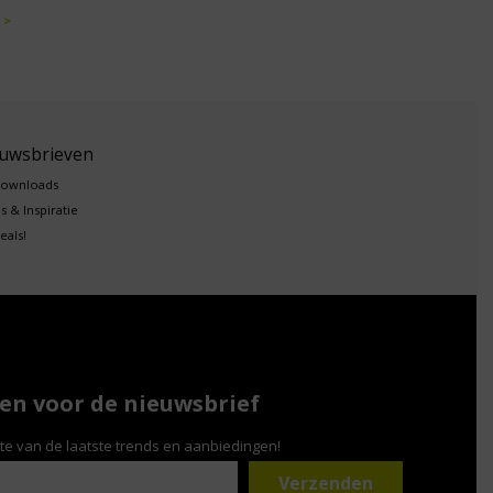
 >
euwsbrieven
downloads
s & Inspiratie
eals!
n voor de nieuwsbrief
gte van de laatste trends en aanbiedingen!