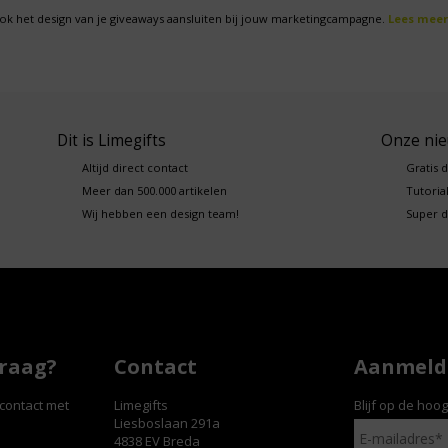
ok het design van je giveaways aansluiten bij jouw marketingcampagne.
Lees meer
Dit is Limegifts
Onze ni
Altijd direct contact
Gratis 
Meer dan 500.000 artikelen
Tutorial
Wij hebben een design team!
Super d
vraag?
Contact
Aanmelde
contact met
Limegifts
Blijf op de hoo
Liesboslaan 291a
4838 EV Breda