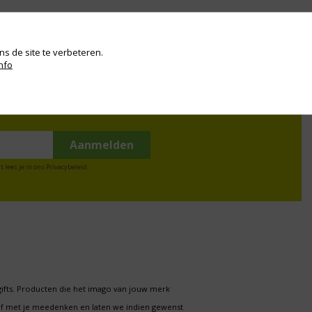
s de site te verbeteren.
nfo
t lees je in ons
Privacybeleid
.
gifts. Producten die het imago van jouw merk
f met je meedenken en laten we indien gewenst