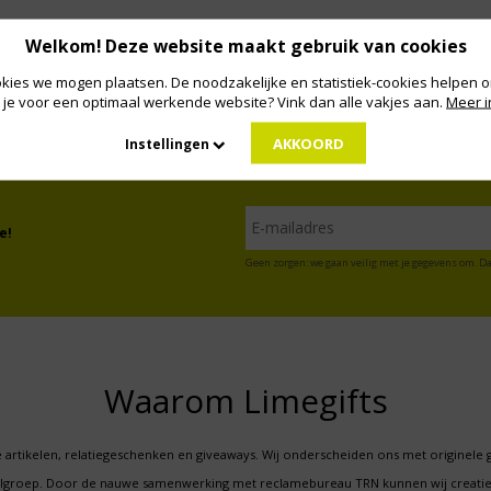
Welkom! Deze website maakt gebruik van cookies
kies we mogen plaatsen. De noodzakelijke en statistiek-cookies helpen on
 je voor een optimaal werkende website? Vink dan alle vakjes aan.
Meer i
AKKOORD
Instellingen
e!
Geen zorgen: we gaan veilig met je gegevens om. Da
Waarom Limegifts
 artikelen, relatiegeschenken en giveaways. Wij onderscheiden ons met originele 
oelgroep. Door de nauwe samenwerking met reclamebureau TRN kunnen wij creatie