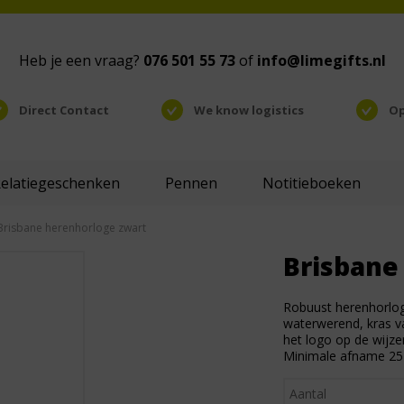
Heb je een vraag?
076 501 55 73
of
info@limegifts.nl
Direct Contact
We know logistics
Op
Relatiegeschenken
Pennen
Notitieboeken
Brisbane herenhorloge zwart
Brisbane
Robuust herenhorlo
waterwerend, kras va
het logo op de wijzer
Minimale afname 25 