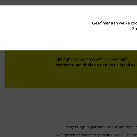
Wij werken onder andere voor:
Geef hier aan welke coo
Ga
MELD JE AAN VOOR ONZE NIEUWSBRIEF
Profiteer van deals en een dosis inspirati
Limegifts is jouw partner voor promotionele
weergeven en waarmee je écht opvalt bij je d