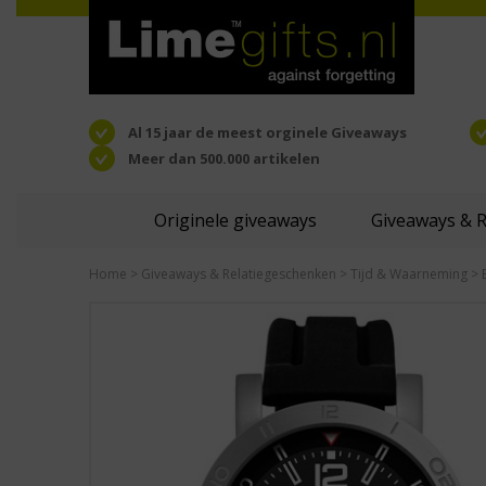
Al 15 jaar de meest orginele Giveaways
Meer dan 500.000 artikelen
Originele giveaways
Giveaways & 
Home
>
Giveaways & Relatiegeschenken
>
Tijd & Waarneming
> 