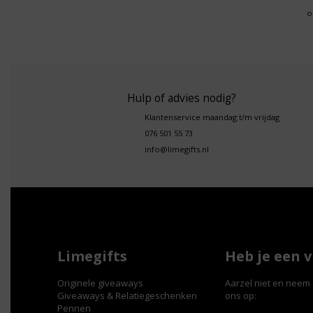
o
Hulp of advies nodig?
Klantenservice maandag t/m vrijdag
076 501 55 73
info@limegifts.nl
Limegifts
Heb je een 
Originele giveaways
Aarzel niet en neem 
Giveaways & Relatiegeschenken
ons op:
Pennen