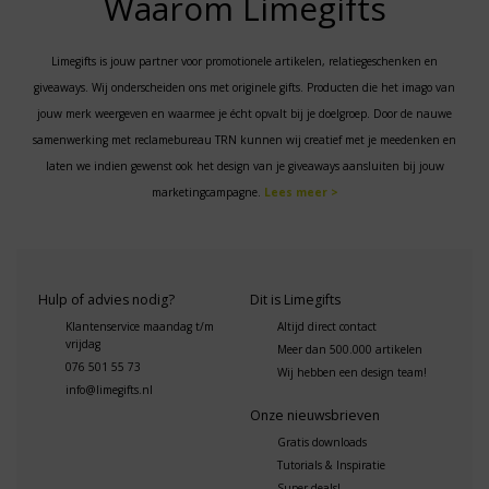
Waarom Limegifts
Limegifts is jouw partner voor promotionele artikelen, relatiegeschenken en
giveaways. Wij onderscheiden ons met originele gifts. Producten die het imago van
jouw merk weergeven en waarmee je écht opvalt bij je doelgroep. Door de nauwe
samenwerking met reclamebureau TRN kunnen wij creatief met je meedenken en
laten we indien gewenst ook het design van je giveaways aansluiten bij jouw
marketingcampagne.
Lees meer >
Hulp of advies nodig?
Dit is Limegifts
Klantenservice maandag t/m
Altijd direct contact
vrijdag
Meer dan 500.000 artikelen
076 501 55 73
Wij hebben een design team!
info@limegifts.nl
Onze nieuwsbrieven
Gratis downloads
Tutorials & Inspiratie
Super deals!