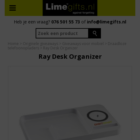
Heb je een vraag?
076 501 55 73
of
info@limegifts.nl
Home
>
Originele giveaways
>
Giveaways voor mobiel
>
Draadloze
telefoonopladers
> Ray Desk Organizer
Ray Desk Organizer