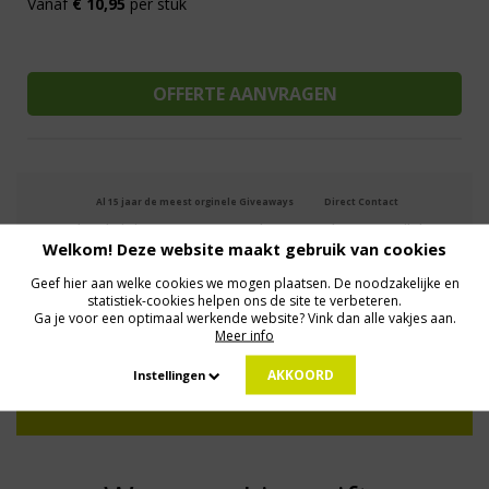
Vanaf
€ 10,95
per stuk
Al 15 jaar de meest orginele Giveaways
Direct Contact
We know logistics
Op maat gemaakt
Meer dan 500.000 artikelen
Welkom! Deze website maakt gebruik van cookies
Geef hier aan welke cookies we mogen plaatsen. De noodzakelijke en
statistiek-cookies helpen ons de site te verbeteren.
MELD JE AAN VOOR ONZE NIEUWSBRIEF
Ga je voor een optimaal werkende website? Vink dan alle vakjes aan.
Profiteer van deals en een dosis inspiratie!
Meer info
AKKOORD
Instellingen
Geen zorgen: we gaan veilig met je gegevens om. Dat lees je in ons
Privacybeleid
.