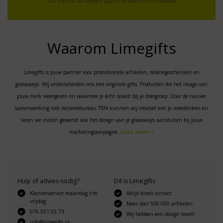
Geen zorgen: we gaan veilig met je gegevens om. Dat lees je in ons
Privacybeleid
.
Waarom Limegifts
Limegifts is jouw partner voor promotionele artikelen, relatiegeschenken en
giveaways. Wij onderscheiden ons met originele gifts. Producten die het imago van
jouw merk weergeven en waarmee je écht opvalt bij je doelgroep. Door de nauwe
samenwerking met reclamebureau TRN kunnen wij creatief met je meedenken en
laten we indien gewenst ook het design van je giveaways aansluiten bij jouw
marketingcampagne.
Lees meer >
Hulp of advies nodig?
Dit is Limegifts
Klantenservice maandag t/m
Altijd direct contact
vrijdag
Meer dan 500.000 artikelen
076 501 55 73
Wij hebben een design team!
info@limegifts.nl