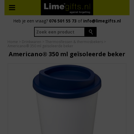
Heb je een vraag?
076 501 55 73
of
info@limegifts.nl
Home
>
Drinkwaren
>
Thermosflessen & thermosbekers
>
Americano® 350 ml geïsoleerde beker
Americano® 350 ml geïsoleerde beker