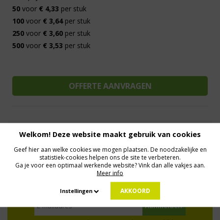
50
voor
€ 4,33
per stuk
100
voor
€ 3,64
per stuk
250
voor
€ 3,60
per stuk
500
voor
€ 3,53
per stuk
Welkom! Deze website maakt gebruik van cookies
Al 15 jaar de meest orginele Giveaways
Direct Contact
We know logistics
Op maat gemaakt
Meer dan 500.000 artikelen
Geef hier aan welke cookies we mogen plaatsen. De noodzakelijke en
statistiek-cookies helpen ons de site te verbeteren.
Ga je voor een optimaal werkende website? Vink dan alle vakjes aan.
Meer info
MELD JE AAN VOOR ONZE NIEUWSBRIEF
Profiteer van deals en een dosis inspiratie!
AKKOORD
Instellingen