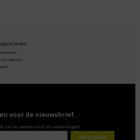
 >
euwsbrieven
downloads
s & Inspiratie
eals!
n voor de nieuwsbrief
gte van de laatste trends en aanbiedingen!