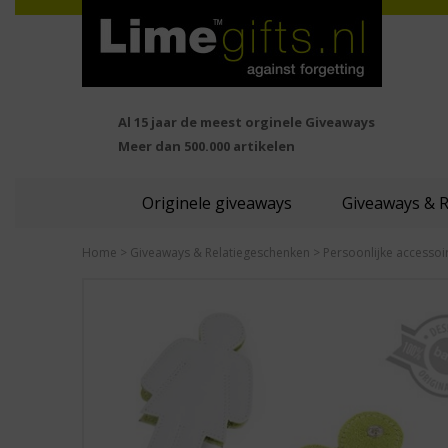
Al 15 jaar de meest orginele Giveaways
Meer dan 500.000 artikelen
Originele giveaways
Giveaways & 
Home
>
Giveaways & Relatiegeschenken
>
Persoonlijke accessoi