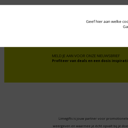
Wij werken onder andere voor:
Geef hier aan welke coo
Ga
MELD JE AAN VOOR ONZE NIEUWSBRIEF
Profiteer van deals en een dosis inspirati
Limegifts is jouw partner voor promotionele
weergeven en waarmee je écht opvalt bij je d