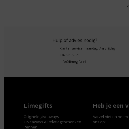
o
Hulp of advies nodig?
Klantenservice maandag t/m vrijdag
076 501 55 73
info@limegifts.nl
Limegifts
Heb je een 
Originele giveaways
Aarzel niet en neem 
Giveaways & Relatiegeschenken
ons op:
Pennen