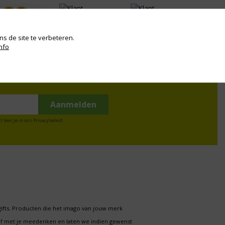
s de site te verbeteren.
nfo
t lees je in ons
Privacybeleid
.
gifts. Producten die het imago van jouw merk
f met je meedenken en laten we indien gewenst