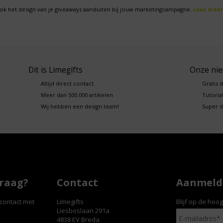
ok het design van je giveaways aansluiten bij jouw marketingcampagne.
Lees meer
Dit is Limegifts
Onze ni
Altijd direct contact
Gratis 
Meer dan 500.000 artikelen
Tutorial
Wij hebben een design team!
Super d
vraag?
Contact
Aanmelde
contact met
Limegifts
Blijf op de hoo
Liesboslaan 291a
4838 EV Breda