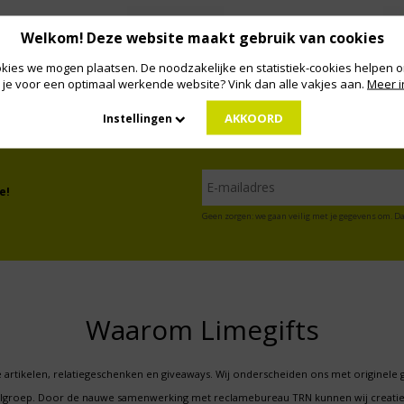
Welkom! Deze website maakt gebruik van cookies
kies we mogen plaatsen. De noodzakelijke en statistiek-cookies helpen on
 je voor een optimaal werkende website? Vink dan alle vakjes aan.
Meer i
AKKOORD
Instellingen
e!
Geen zorgen: we gaan veilig met je gegevens om. Da
Waarom Limegifts
 artikelen, relatiegeschenken en giveaways. Wij onderscheiden ons met originele 
oelgroep. Door de nauwe samenwerking met reclamebureau TRN kunnen wij creatie