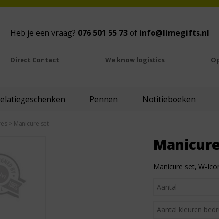
Heb je een vraag?
076 501 55 73
of
info@limegifts.nl
Direct Contact
We know logistics
Op
Relatiegeschenken
Pennen
Notitieboeken
res
> Manicure set
Manicure
Manicure set, W-Icon,