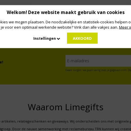
Welkom! Deze website maakt gebruik van cookies
kies we mogen plaatsen. De noodzakelijke en statistiek-cookies helpen on
 je voor een optimaal werkende website? Vink dan alle vakjes aan.
Meer i
AKKOORD
Instellingen
e!
Geen zorgen: we gaan veilig met je gegevens om. Da
Waarom Limegifts
 artikelen, relatiegeschenken en giveaways. Wij onderscheiden ons met originele 
oelgroep. Door de nauwe samenwerking met reclamebureau TRN kunnen wij creatie