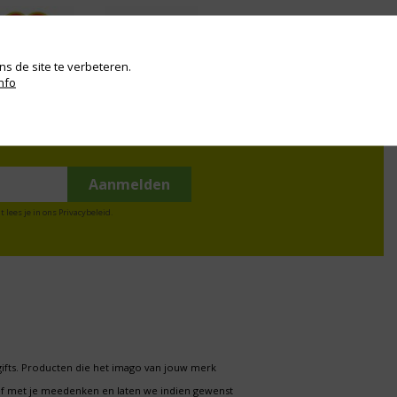
s de site te verbeteren.
nfo
t lees je in ons
Privacybeleid
.
gifts. Producten die het imago van jouw merk
f met je meedenken en laten we indien gewenst