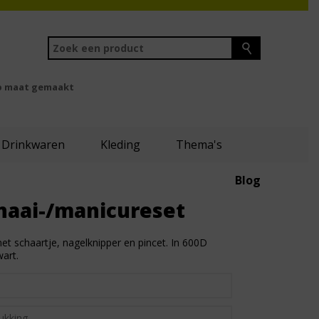
 maat gemaakt
Drinkwaren
Kleding
Thema's
Blog
naai-/manicureset
t schaartje, nagelknipper en pincet. In 600D
wart.