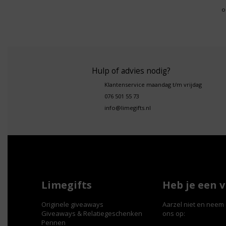
o
Hulp of advies nodig?
Klantenservice maandag t/m vrijdag
076 501 55 73
info@limegifts.nl
Limegifts
Heb je een 
Originele giveaways
Aarzel niet en neem 
Giveaways & Relatiegeschenken
ons op:
Pennen