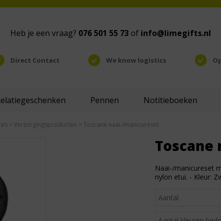
Heb je een vraag?
076 501 55 73
of
info@limegifts.nl
Direct Contact
We know logistics
Op
Relatiegeschenken
Pennen
Notitieboeken
res
>
Verzorgingsproducten
> Toscane naai-/manicureset
Toscane 
Naai-/manicureset me
nylon etui. - Kleur: Z