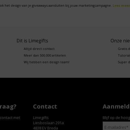
ok het design van je giveaways aansluiten bij jouw marketingcampagne.
Lees meer
Dit is Limegifts
Onze ni
Altijd direct contact
Gratis 
Meer dan 500.000 artikelen
Tutorial
Wij hebben een design team!
Super d
vraag?
Contact
Aanmelde
contact met
Limegifts
Blijf op de hoo
Liesboslaan 291a
4838 EV Breda