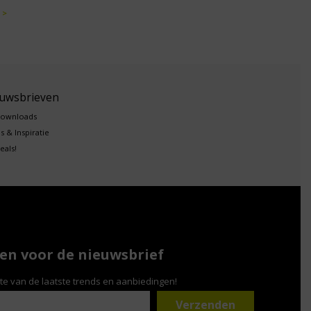
 >
euwsbrieven
downloads
s & Inspiratie
eals!
n voor de nieuwsbrief
gte van de laatste trends en aanbiedingen!