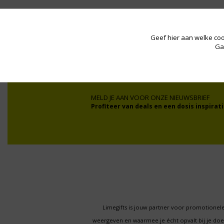
Wij werken onder andere voor:
Geef hier aan welke coo
Ga
MELD JE AAN VOOR ONZE NIEUWSBRIEF
Profiteer van deals en een dosis inspirati
Limegifts is jouw partner voor promotionele
weergeven en waarmee je écht opvalt bij je d