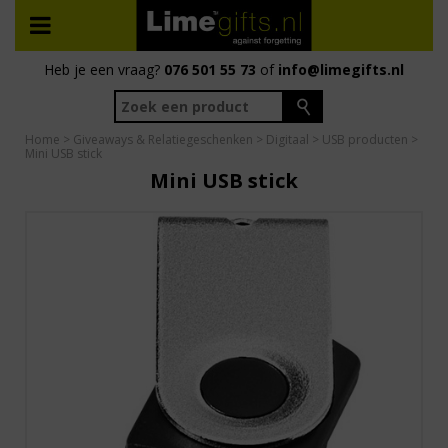
Heb je een vraag?
076 501 55 73
of
info@limegifts.nl
Home
>
Giveaways & Relatiegeschenken
>
Digitaal
>
USB producten
>
Mini USB stick
Mini USB stick