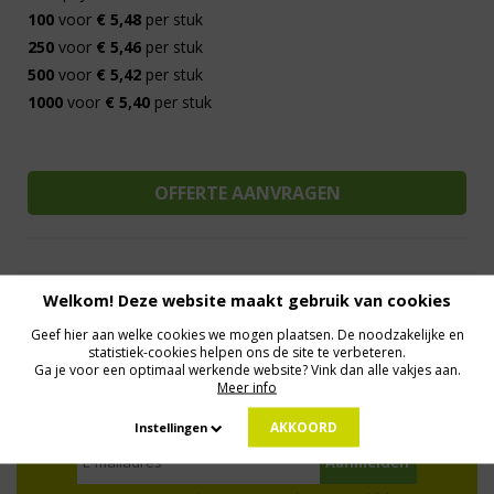
100
voor
€ 5,48
per stuk
250
voor
€ 5,46
per stuk
500
voor
€ 5,42
per stuk
1000
voor
€ 5,40
per stuk
Welkom! Deze website maakt gebruik van cookies
Al 15 jaar de meest orginele Giveaways
Direct Contact
We know logistics
Op maat gemaakt
Meer dan 500.000 artikelen
Geef hier aan welke cookies we mogen plaatsen. De noodzakelijke en
statistiek-cookies helpen ons de site te verbeteren.
Ga je voor een optimaal werkende website? Vink dan alle vakjes aan.
Meer info
MELD JE AAN VOOR ONZE NIEUWSBRIEF
Profiteer van deals en een dosis inspiratie!
AKKOORD
Instellingen