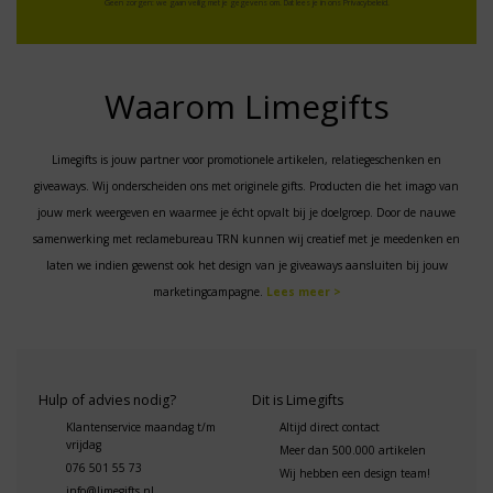
Geen zorgen: we gaan veilig met je gegevens om. Dat lees je in ons
Privacybeleid
.
Waarom Limegifts
Limegifts is jouw partner voor promotionele artikelen, relatiegeschenken en
giveaways. Wij onderscheiden ons met originele gifts. Producten die het imago van
jouw merk weergeven en waarmee je écht opvalt bij je doelgroep. Door de nauwe
samenwerking met reclamebureau TRN kunnen wij creatief met je meedenken en
laten we indien gewenst ook het design van je giveaways aansluiten bij jouw
marketingcampagne.
Lees meer >
Hulp of advies nodig?
Dit is Limegifts
Klantenservice maandag t/m
Altijd direct contact
vrijdag
Meer dan 500.000 artikelen
076 501 55 73
Wij hebben een design team!
info@limegifts.nl