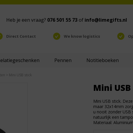
Heb je een vraag?
076 501 55 73
of
info@limegifts.nl
Direct Contact
We know logistics
Op
Relatiegeschenken
Pennen
Notitieboeken
ten
> Mini USB stick
Mini USB 
Mini USB stick. Deze
maar 32x14mm zorgt 
u nooit zonder USB s
natuurlijk een tampon
Materiaal: Aluminium