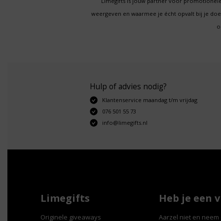
Limegifts is jouw partner voor promotionele
weergeven en waarmee je écht opvalt bij je d
o
Hulp of advies nodig?
Klantenservice maandag t/m vrijdag
076 501 55 73
info@limegifts.nl
Limegifts
Heb je een 
Originele giveaways
Aarzel niet en neem 