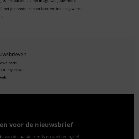
gifts. Producten die het imago van jouw merk
f met je meedenken en laten we indien gewenst
 >
euwsbrieven
downloads
s & Inspiratie
eals!
n voor de nieuwsbrief
gte van de laatste trends en aanbiedingen!