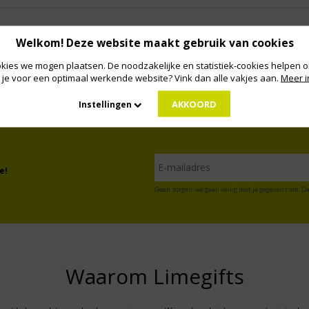
Welkom! Deze website maakt gebruik van cookies
kies we mogen plaatsen. De noodzakelijke en statistiek-cookies helpen on
 je voor een optimaal werkende website? Vink dan alle vakjes aan.
Meer i
AKKOORD
Instellingen
e!
Geen zorgen: we gaan veilig met je gegevens om. Da
Waarom Limegifts