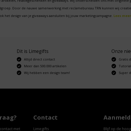
 artikelen, relatiegeschenken en giveaways. Wij onderscheiden ons met originele 
oelgroep. Door de nauwe samenwerking met reclamebureau TRN kunnen wij creatie
ok het design van je giveaways aansluiten bij jouw marketingcampagne.
Lees meer
Dit is Limegifts
Onze ni
Altijd direct contact
Gratis 
Meer dan 500.000 artikelen
Tutorial
Wij hebben een design team!
Super d
vraag?
Contact
Aanmelde
contact met
Limegifts
Blijf op de hoo