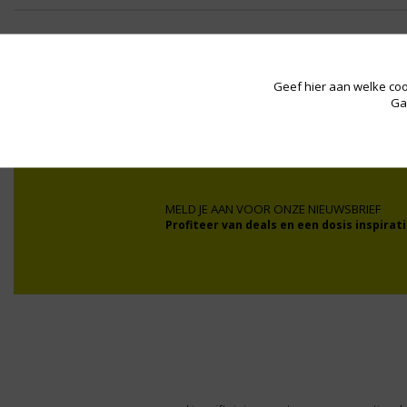
Geef hier aan welke coo
Wij werken onder andere voor:
Ga
MELD JE AAN VOOR ONZE NIEUWSBRIEF
Profiteer van deals en een dosis inspirati