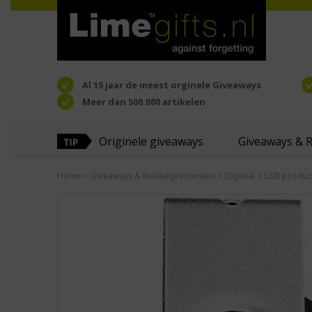
Al 15 jaar de meest orginele Giveaways
Meer dan 500.000 artikelen
Originele giveaways
Giveaways & 
Home
>
Giveaways & Relatiegeschenken
>
Digitaal
>
USB produc