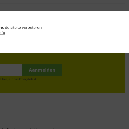
s de site te verbeteren.
nfo
t lees je in ons
Privacybeleid
.