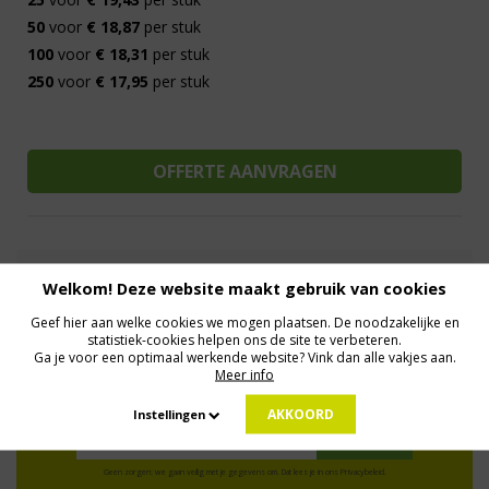
50
voor
€ 18,87
per stuk
100
voor
€ 18,31
per stuk
250
voor
€ 17,95
per stuk
Al 15 jaar de meest orginele Giveaways
Direct Contact
Welkom! Deze website maakt gebruik van cookies
We know logistics
Op maat gemaakt
Meer dan 500.000 artikelen
Geef hier aan welke cookies we mogen plaatsen. De noodzakelijke en
statistiek-cookies helpen ons de site te verbeteren.
Ga je voor een optimaal werkende website? Vink dan alle vakjes aan.
Meer info
MELD JE AAN VOOR ONZE NIEUWSBRIEF
Profiteer van deals en een dosis inspiratie!
AKKOORD
Instellingen
Geen zorgen: we gaan veilig met je gegevens om. Dat lees je in ons
Privacybeleid
.