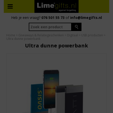
Heb je een vraag?
076 501 55 73
of
info@limegifts.nl
Home
>
Giveaways & Relatiegeschenken
>
Digitaal
>
USB producten
>
Ultra dunne powerbank
Ultra dunne powerbank