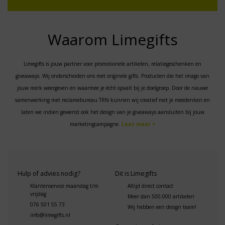
Waarom Limegifts
Limegifts is jouw partner voor promotionele artikelen, relatiegeschenken en
giveaways. Wij onderscheiden ons met originele gifts. Producten die het imago van
jouw merk weergeven en waarmee je écht opvalt bij je doelgroep. Door de nauwe
samenwerking met reclamebureau TRN kunnen wij creatief met je meedenken en
laten we indien gewenst ook het design van je giveaways aansluiten bij jouw
marketingcampagne.
Lees meer >
Hulp of advies nodig?
Dit is Limegifts
Klantenservice maandag t/m
Altijd direct contact
vrijdag
Meer dan 500.000 artikelen
076 501 55 73
Wij hebben een design team!
info@limegifts.nl