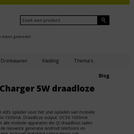
 maat gemaakt
Drinkwaren
Kleding
Thema's
Blog
 Charger 5W draadloze
 ABS oplader voor het snel opladen van mobiele
DC5V-1500mA. Draadloze output: DC5V-1000mA
t alle mobiele apparaten die QI draadloos laden
 de nieuwste generatie Android telefoons en
erie. Inclusief matching colour micro-usb