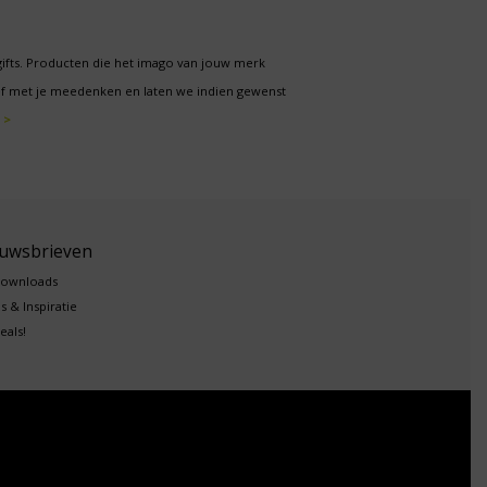
gifts. Producten die het imago van jouw merk
f met je meedenken en laten we indien gewenst
 >
euwsbrieven
downloads
s & Inspiratie
eals!