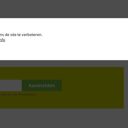
s de site te verbeteren.
nfo
t lees je in ons
Privacybeleid
.