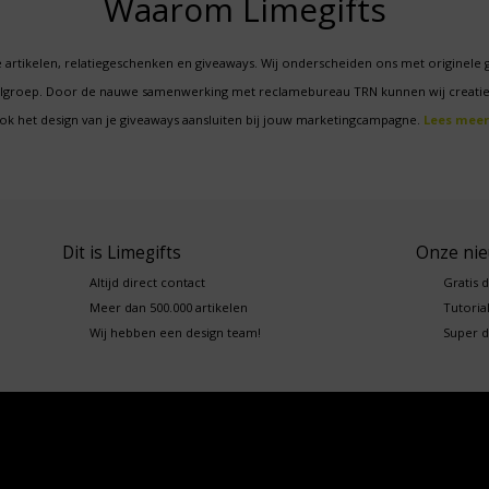
Waarom Limegifts
 artikelen, relatiegeschenken en giveaways. Wij onderscheiden ons met originele 
oelgroep. Door de nauwe samenwerking met reclamebureau TRN kunnen wij creatie
ok het design van je giveaways aansluiten bij jouw marketingcampagne.
Lees meer
Dit is Limegifts
Onze ni
Altijd direct contact
Gratis 
Meer dan 500.000 artikelen
Tutorial
Wij hebben een design team!
Super d