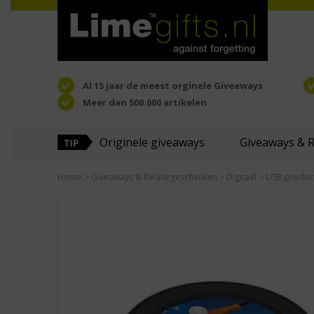
Al 15 jaar de meest orginele Giveaways
Meer dan 500.000 artikelen
Originele giveaways
Giveaways & 
Home
>
Giveaways & Relatiegeschenken
>
Digitaal
>
USB produc