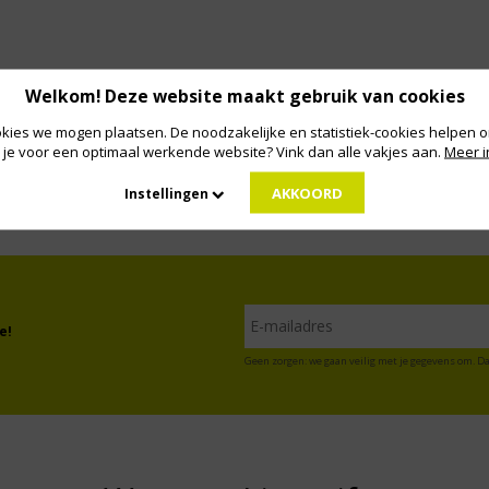
Welkom! Deze website maakt gebruik van cookies
kies we mogen plaatsen. De noodzakelijke en statistiek-cookies helpen on
 je voor een optimaal werkende website? Vink dan alle vakjes aan.
Meer i
AKKOORD
Instellingen
e!
Geen zorgen: we gaan veilig met je gegevens om. Da