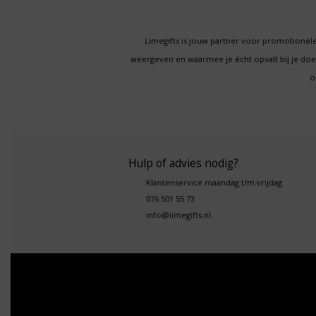
Limegifts is jouw partner voor promotionele
weergeven en waarmee je écht opvalt bij je d
o
Hulp of advies nodig?
Klantenservice maandag t/m vrijdag
076 501 55 73
info@limegifts.nl