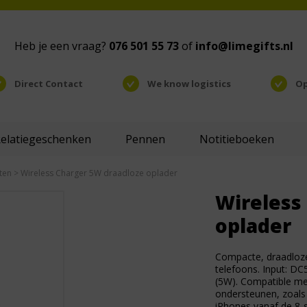
Heb je een vraag?
076 501 55 73
of
info@limegifts.nl
Direct Contact
We know logistics
Op
Relatiegeschenken
Pennen
Notitieboeken
ten
> Wireless Charger 5W draadloze oplader
Wireless
oplader
Compacte, draadloze
telefoons. Input: 
(5W). Compatible me
ondersteunen, zoals
iPhones vanaf de 8-s