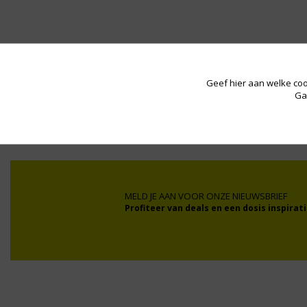
Geef hier aan welke coo
Ga
Wij werken onder andere voor:
MELD JE AAN VOOR ONZE NIEUWSBRIEF
Profiteer van deals en een dosis inspirati