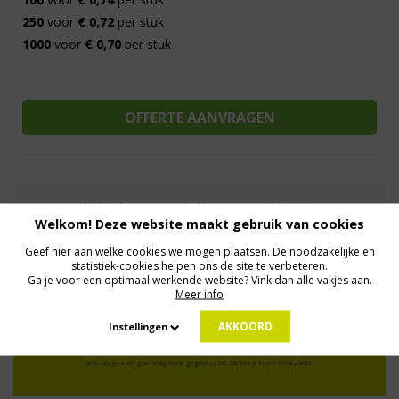
250
voor
€ 0,72
per stuk
1000
voor
€ 0,70
per stuk
Al 15 jaar de meest orginele Giveaways
Direct Contact
Welkom! Deze website maakt gebruik van cookies
We know logistics
Op maat gemaakt
Meer dan 500.000 artikelen
Geef hier aan welke cookies we mogen plaatsen. De noodzakelijke en
statistiek-cookies helpen ons de site te verbeteren.
Ga je voor een optimaal werkende website? Vink dan alle vakjes aan.
MELD JE AAN VOOR ONZE NIEUWSBRIEF
Meer info
Profiteer van deals en een dosis inspiratie!
AKKOORD
Instellingen
Geen zorgen: we gaan veilig met je gegevens om. Dat lees je in ons
Privacybeleid
.