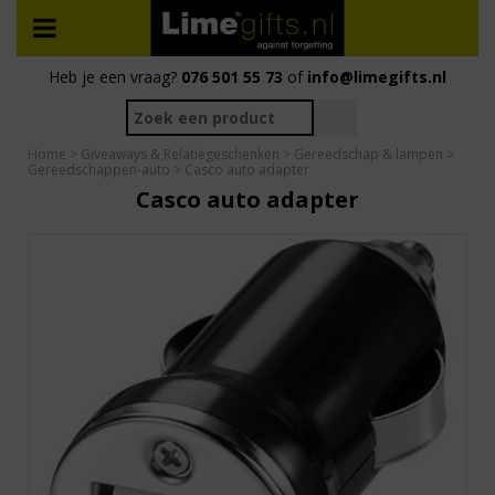
Heb je een vraag?
076 501 55 73
of
info@limegifts.nl
Home
>
Giveaways & Relatiegeschenken
>
Gereedschap & lampen
>
Gereedschappen-auto
> Casco auto adapter
Casco auto adapter