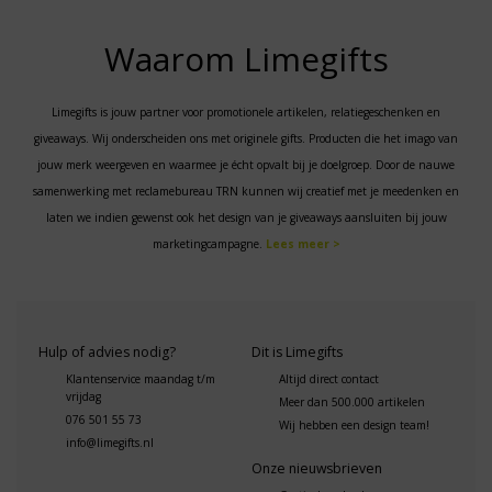
Waarom Limegifts
Limegifts is jouw partner voor promotionele artikelen, relatiegeschenken en
giveaways. Wij onderscheiden ons met originele gifts. Producten die het imago van
jouw merk weergeven en waarmee je écht opvalt bij je doelgroep. Door de nauwe
samenwerking met reclamebureau TRN kunnen wij creatief met je meedenken en
laten we indien gewenst ook het design van je giveaways aansluiten bij jouw
marketingcampagne.
Lees meer >
Hulp of advies nodig?
Dit is Limegifts
Klantenservice maandag t/m
Altijd direct contact
vrijdag
Meer dan 500.000 artikelen
076 501 55 73
Wij hebben een design team!
info@limegifts.nl
Onze nieuwsbrieven