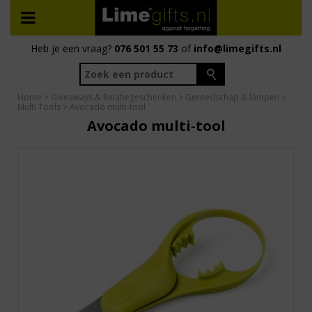
Heb je een vraag?
076 501 55 73
of
info@limegifts.nl
Home
>
Giveaways & Relatiegeschenken
>
Gereedschap & lampen
>
Multi Tools
> Avocado multi-tool
Avocado multi-tool