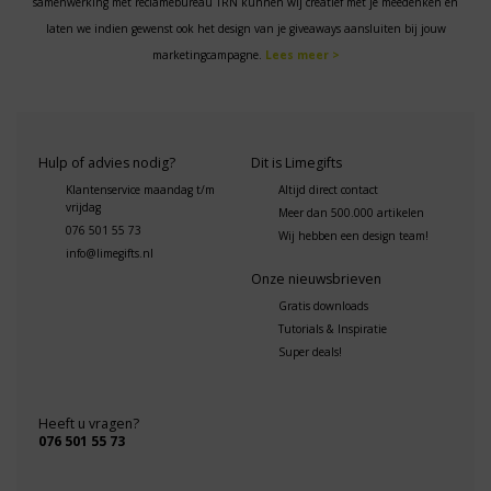
samenwerking met reclamebureau TRN kunnen wij creatief met je meedenken en
laten we indien gewenst ook het design van je giveaways aansluiten bij jouw
marketingcampagne.
Lees meer >
Hulp of advies nodig?
Dit is Limegifts
Klantenservice maandag t/m
Altijd direct contact
vrijdag
Meer dan 500.000 artikelen
076 501 55 73
Wij hebben een design team!
info@limegifts.nl
Onze nieuwsbrieven
Gratis downloads
Tutorials & Inspiratie
Super deals!
Heeft u vragen?
076 501 55 73