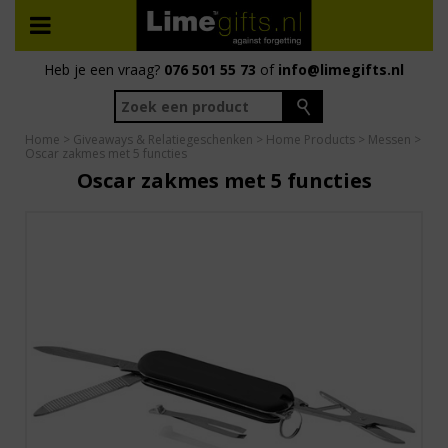
Heb je een vraag?
076 501 55 73
of
info@limegifts.nl
Home
>
Giveaways & Relatiegeschenken
>
Home Products
>
Messen
>
Oscar zakmes met 5 functies
Oscar zakmes met 5 functies