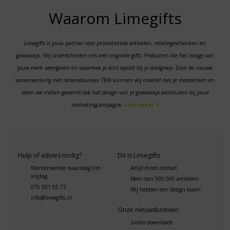
Waarom Limegifts
Limegifts is jouw partner voor promotionele artikelen, relatiegeschenken en
giveaways. Wij onderscheiden ons met originele gifts. Producten die het imago van
jouw merk weergeven en waarmee je écht opvalt bij je doelgroep. Door de nauwe
samenwerking met reclamebureau TRN kunnen wij creatief met je meedenken en
laten we indien gewenst ook het design van je giveaways aansluiten bij jouw
marketingcampagne.
Lees meer >
Hulp of advies nodig?
Dit is Limegifts
Klantenservice maandag t/m
Altijd direct contact
vrijdag
Meer dan 500.000 artikelen
076 501 55 73
Wij hebben een design team!
info@limegifts.nl
Onze nieuwsbrieven
Gratis downloads