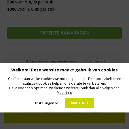
500
voor
€ 0,90
per stuk
1000
voor
€ 0,89
per stuk
Al 15 jaar de meest orginele Giveaways
Direct Contact
We know logistics
Op maat gemaakt
Meer dan 500.000 artikelen
Welkom! Deze website maakt gebruik van cookies
Geef hier aan welke cookies we mogen plaatsen. De noodzakelijke en
statistiek-cookies helpen ons de site te verbeteren.
Ga je voor een optimaal werkende website? Vink dan alle vakjes aan.
MELD JE AAN VOOR ONZE NIEUWSBRIEF
Meer info
Profiteer van deals en een dosis inspiratie!
AKKOORD
Instellingen
Geen zorgen: we gaan veilig met je gegevens om. Dat lees je in ons
Privacybeleid
.