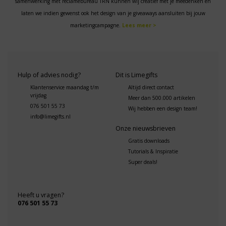
samenwerking met reclamebureau TRN kunnen wij creatief met je meedenken en
laten we indien gewenst ook het design van je giveaways aansluiten bij jouw
marketingcampagne.
Lees meer >
Hulp of advies nodig?
Dit is Limegifts
Klantenservice maandag t/m
Altijd direct contact
vrijdag
Meer dan 500.000 artikelen
076 501 55 73
Wij hebben een design team!
info@limegifts.nl
Onze nieuwsbrieven
Gratis downloads
Tutorials & Inspiratie
Super deals!
Heeft u vragen?
076 501 55 73