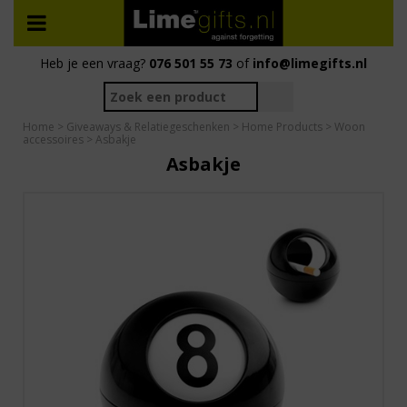
Heb je een vraag?
076 501 55 73
of
info@limegifts.nl
Home
>
Giveaways & Relatiegeschenken
>
Home Products
>
Woon
accessoires
> Asbakje
Asbakje