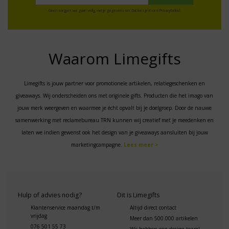
Geen zorgen: we gaan veilig met je gegevens om. Dat lees je in ons
Privacybeleid
.
Waarom Limegifts
Limegifts is jouw partner voor promotionele artikelen, relatiegeschenken en
giveaways. Wij onderscheiden ons met originele gifts. Producten die het imago van
jouw merk weergeven en waarmee je écht opvalt bij je doelgroep. Door de nauwe
samenwerking met reclamebureau TRN kunnen wij creatief met je meedenken en
laten we indien gewenst ook het design van je giveaways aansluiten bij jouw
marketingcampagne.
Lees meer >
Hulp of advies nodig?
Dit is Limegifts
Klantenservice maandag t/m
Altijd direct contact
vrijdag
Meer dan 500.000 artikelen
076 501 55 73