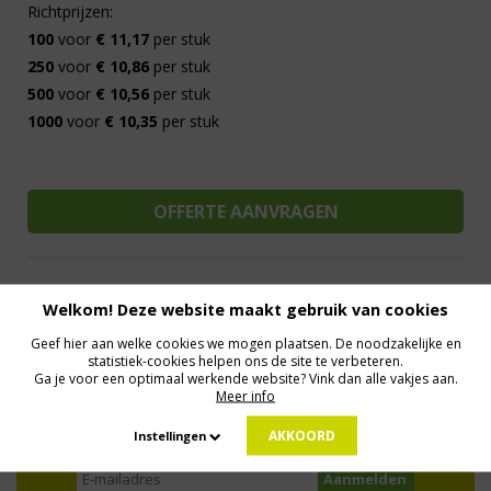
Richtprijzen:
100
voor
€ 11,17
per stuk
250
voor
€ 10,86
per stuk
500
voor
€ 10,56
per stuk
1000
voor
€ 10,35
per stuk
Welkom! Deze website maakt gebruik van cookies
Al 15 jaar de meest orginele Giveaways
Direct Contact
Geef hier aan welke cookies we mogen plaatsen. De noodzakelijke en
We know logistics
Op maat gemaakt
Meer dan 500.000 artikelen
statistiek-cookies helpen ons de site te verbeteren.
Ga je voor een optimaal werkende website? Vink dan alle vakjes aan.
Meer info
MELD JE AAN VOOR ONZE NIEUWSBRIEF
AKKOORD
Instellingen
Profiteer van deals en een dosis inspiratie!