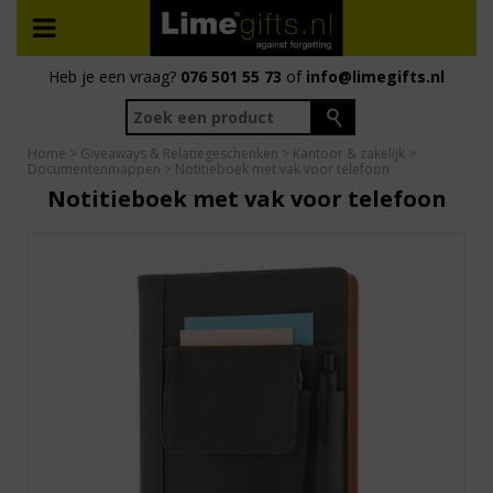
Heb je een vraag?
076 501 55 73
of
info@limegifts.nl
Home
>
Giveaways & Relatiegeschenken
>
Kantoor & zakelijk
>
Documentenmappen
> Notitieboek met vak voor telefoon
Notitieboek met vak voor telefoon