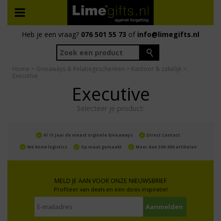
Heb je een vraag?
076 501 55 73
of
info@limegifts.nl
Home
>
Giveaways & Relatiegeschenken
>
Kantoor & zakelijk
>
Executive
Executive
Selecteer je product:
Al 15 jaar de meest orginele Giveaways
Direct Contact
We know logistics
Op maat gemaakt
Meer dan 500.000 artikelen
MELD JE AAN VOOR ONZE NIEUWSBRIEF
Profiteer van deals en een dosis inspiratie!